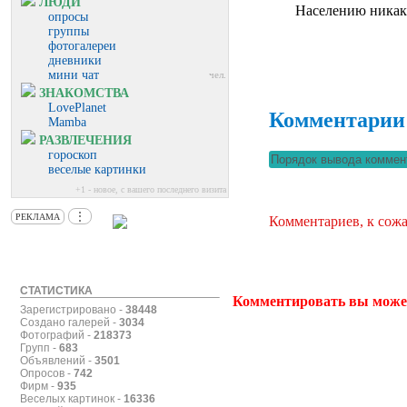
ЛЮДИ
Населению никак
опросы
группы
фотогалереи
дневники
мини чат
чел.
ЗНАКОМСТВА
LovePlanet
Комментарии
Mamba
РАЗВЛЕЧЕНИЯ
гороскоп
веселые картинки
+1 - новое, с вашего последнего визита
⋮
РЕКЛАМА
Комментариев, к сожа
СТАТИСТИКА
Комментировать вы може
Зарегистрировано -
38448
Создано галерей -
3034
Фотографий -
218373
Групп -
683
Объявлений -
3501
Опросов -
742
Фирм -
935
Веселых картинок -
16336