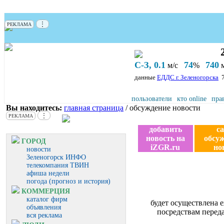
⋮
РЕКЛАМА
С-З, 0.1
74
740
м/с
%
м
данные
ЕДДС г. Зеленогорска
пользователи
кто online
пра
Вы находитесь:
главная страница
/ обсуждение новости
⋮
РЕКЛАМА
добавить
с
новость на
обсу
ГОРОД
iZGR.ru
но
новости
Зеленогорск ИНФО
телекомпания ТВИН
афиша недели
погода (прогноз и история)
КОММЕРЦИЯ
каталог фирм
будет осуществлена 
объявления
посредствам переда
вся реклама