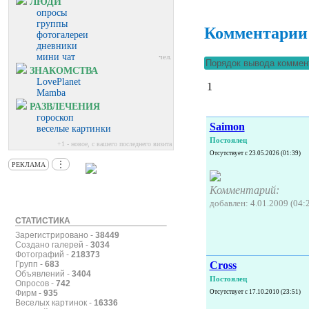
ЛЮДИ
опросы
группы
Комментарии
фотогалереи
дневники
мини чат
чел.
ЗНАКОМСТВА
LovePlanet
1
Mamba
РАЗВЛЕЧЕНИЯ
гороскоп
Saimon
веселые картинки
Постоялец
+1 - новое, с вашего последнего визита
Отсутствует с 23.05.2026 (01:39)
⋮
РЕКЛАМА
Комментарий:
добавлен: 4.01.2009 (04:
СТАТИСТИКА
Зарегистрировано -
38449
Создано галерей -
3034
Фотографий -
218373
Cross
Групп -
683
Объявлений -
3404
Постоялец
Опросов -
742
Отсутствует с 17.10.2010 (23:51)
Фирм -
935
Веселых картинок -
16336