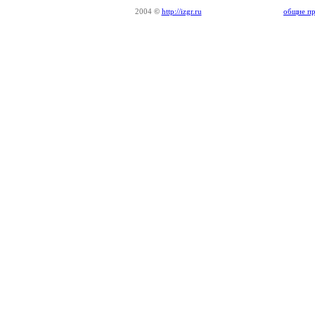
2004
©
http://izgr.ru
общие пр