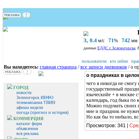
⋮
РЕКЛАМА
З, 0.4
71
742
м/с
%
мм р
данные
ЕДДС г. Зеленогорска
пользователи
кто online
пра
Вы находитесь:
главная страница
/
все записи дневников
/ о п
⋮
РЕКЛАМА
о праздниках в цело
чего я никогда не смогу
ГОРОД
государственный праздни
новости
языческийе + в москве с
Зеленогорск ИНФО
календарь, год быка по 
телекомпания ТВИН
Можно подумать своих п
афиша недели
мне и праздник не нужен
погода (прогноз и история)
Но как бы то нибыло, вс
КОММЕРЦИЯ
каталог фирм
Просмотров: 341 |
Сре
объявления
вся реклама