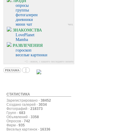
ЛЮДИ
опросы
группы
фотогалереи
дневники
мини чат
чел.
ЗНАКОМСТВА
LovePlanet
Mamba
РАЗВЛЕЧЕНИЯ
гороскоп
веселые картинки
+1 - новое, с вашего последнего визита
⋮
РЕКЛАМА
СТАТИСТИКА
Зарегистрировано -
38452
Создано галерей -
3034
Фотографий -
218373
Групп -
683
Объявлений -
3358
Опросов -
742
Фирм -
935
Веселых картинок -
16336