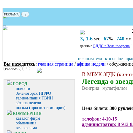
⋮
РЕКЛАМА
З, 1.6
67
740
м/с
%
мм р
данные
ЕДДС г. Зеленогорска
1
пользователи
кто online
пра
Вы находитесь:
главная страница
/
афиша недели
/ обсуждени
⋮
РЕКЛАМА
В МБУК ЗГДК (киноте
Легенда о звезд
ГОРОД
Венгрия | мультфильм
новости
Зеленогорск ИНФО
телекомпания ТВИН
афиша недели
погода (прогноз и история)
Цена билета:
300 рублей
КОММЕРЦИЯ
каталог фирм
телефон: 4-10-15
объявления
администратор: 8-913-8
вся реклама