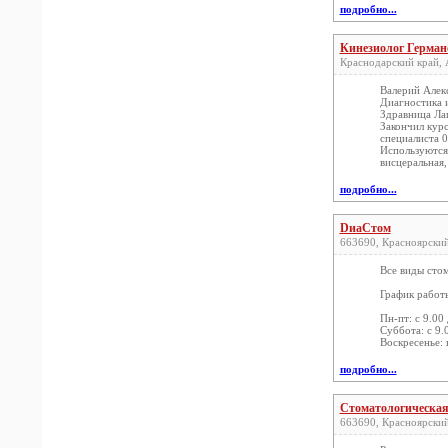
подробно...
Кинезиолог Германо
Краснодарский край, 
Валерий Алек
Диагностика и
Здравница Ла
Закончил кур
специалиста 
Используются
висцеральная,
подробно...
DиаCтом
663690, Красноярский 
Все виды сто
График работ
Пн-пт: с 9.00
Суббота: с 9.
Воскресенье:
подробно...
Стоматологическая
663690, Красноярский 