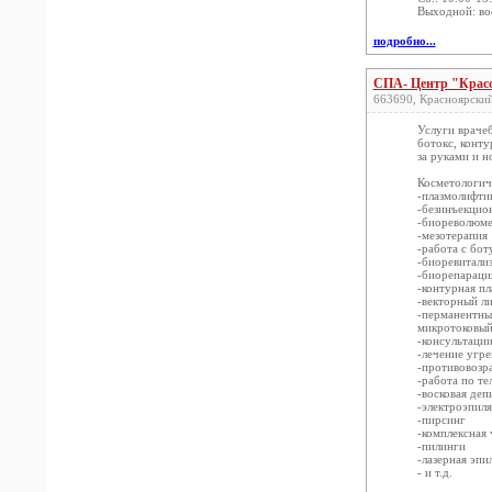
Выходной: во
подробно...
СПА- Центр "Красо
663690, Красноярский 
Услуги врачеб
ботокс, конту
за руками и 
Косметологич
-плазмолифти
-безинъекцио
-биореволюм
-мезотерапия
-работа с бот
-биоревитали
-биорепараци
-контурная пл
-векторный ли
-перманентны
микротоковый
-консультаци
-лечение угре
-противовозр
-работа по т
-восковая депи
-электроэпил
-пирсинг
-комплексная 
-пилинги
-лазерная эпи
- и т.д.