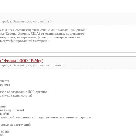
край, г. Зеленогорск, ул. Ленина 6
вые линзы, солнцезащитные очки с минимальной наценкой.
нзы (Европа, Япония, США) от официальных поставщиков.
икарбонат, минеральные, фотохром, поляризационные.
 в сертифицированной мастерской.
р "Феникс" ООО "РаМед"
край, г. Зеленогорск, ул. Ленина 39, пом. 3
:
апевта
вролога
еское обследование ЛОР-органов
е слуха (аудиометрия)
рапия
ия (мед. пиявки)
в, в/м)
фтизиновой зависимости ( радиоволновая вазотомия аппаратом
носовых кровотечений
-19.00
.00