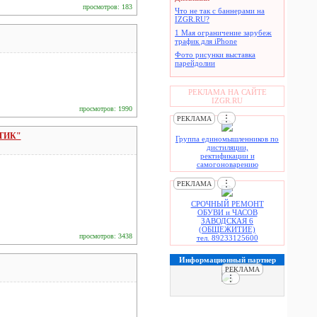
просмотров: 183
Что не так с баннерами на
IZGR.RU?
1 Мая ограничение зарубеж
трафик для iPhone
Фото рисунки выставка
парейдолии
РЕКЛАМА НА САЙТЕ
IZGR.RU
просмотров: 1990
⋮
РЕКЛАМА
КТИК"
Группа единомышленников по
дистиляции,
ректификации и
самогоноварению
⋮
РЕКЛАМА
СРОЧНЫЙ РЕМОНТ
ОБУВИ и ЧАСОВ
ЗАВОДСКАЯ 6
(ОБЩЕЖИТИЕ)
просмотров: 3438
тел. 89233125600
Информационный партнер
РЕКЛАМА
⋮