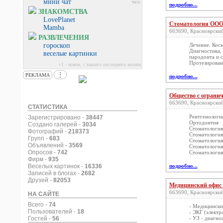
мини чат
чел.
подробно...
ЗНАКОМСТВА
LovePlanet
Стоматология ООО
Mamba
663690, Красноярский 
РАЗВЛЕЧЕНИЯ
гороскоп
Лечение. Косм
Диагностика, 
веселые картинки
пародонта и с
Протезирован
+1 - новое, с вашего последнего визита
⋮
РЕКЛАМА
подробно...
Общество с огран
663690, Красноярский 
СТАТИСТИКА
Рентгенологи
Зарегистрировано -
38447
Ортодонтия
Создано галерей -
3034
Стоматология
Фотографий -
218373
Стоматология
Групп -
683
Стоматология
Объявлений -
3569
Стоматология
Опросов -
742
Стоматология
Фирм -
935
Веселых картинок -
16336
подробно...
Записей в блогах -
2682
Друзей -
82053
Медицинский офи
663690, Красноярский 
НА САЙТЕ
Всего -
74
- Медицински
Пользователей -
18
- ЭКГ (элект
Гостей -
56
- УЗ - диагно