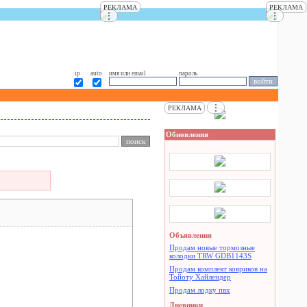
РЕКЛАМА
РЕКЛАМА
⋮
⋮
ip
auto
имя или email
пароль
⋮
РЕКЛАМА
Обновления
Объявления
Продам новые тормозные
колодки TRW GDB1143S
Продам комплект ковриков на
Тойоту Хайлендер
Продам лодку пвх
Дневники