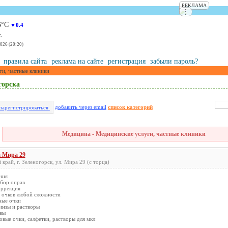
РЕКЛАМА
⋮
6
°С
▼0.4
.
2026 (20:20)
правила сайта
реклама на сайте
регистрация
забыли пароль?
ги, частные клиники
горска
добавить через email
список категорий
зарегистрироваться.
Медицина - Медицинские услуги, частные клиники
 Мира 29
край, г. Зеленогорск, ул. Мира 29 (с торца)
ния
бор оправ
оррекция
е очков любой сложности
ные очки
инзы и растворы
авы
овые очки, салфетки, растворы для мкл