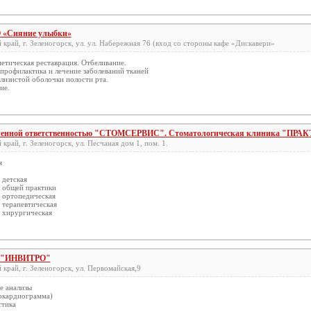
 «Сияние улыбки»
край, г. Зеленогорск, ул. ул. Набережная 76 (вход со стороны кафе «Дискавери»
етическая реставрация. Отбеливание.
профилактика и лечение заболеваний тканей
лизистой оболочки полости рта.
ие.
иченной ответственностью "СТОМСЕРВИС". Стоматологическая клиника "ПРА
край, г. Зеленогорск, ул. Песчаная дом 1, пом. 1.
я
 детская
 общей практики
 ортопедическая
 терапевтическая
 хирургическая
с "ИНВИТРО"
край, г. Зеленогорск, ул. Первомайская,9
е анализы
рокардиограмма)
стика