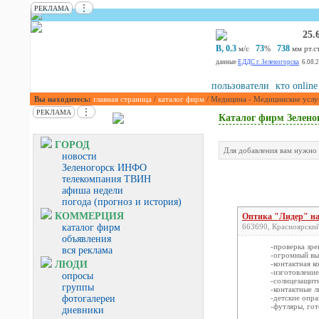
⋮
РЕКЛАМА
25.
В, 0.3
73
738
м/с
%
мм рт.ст
данные
ЕДДС г. Зеленогорска
6.08.
пользователи
кто online
Вы находитесь:
главная страница
/
каталог фирм
/ Медицина - Медицинские услу
⋮
РЕКЛАМА
Каталог фирм Зелено
ГОРОД
Для добавления вам нужно
новости
Зеленогорск ИНФО
телекомпания ТВИН
афиша недели
погода (прогноз и история)
КОММЕРЦИЯ
Оптика "Лидер" на
каталог фирм
663690, Красноярский 
объявления
-проверка зре
вся реклама
-огромный вы
ЛЮДИ
-контактная к
-изготовлени
опросы
-солнцезащит
группы
-контактные л
фотогалереи
-детские опр
-футляры, гот
дневники