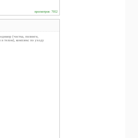
просмотров: 7052
едикюр (чистка, пилинги,
 и телом), комплекс по уходу