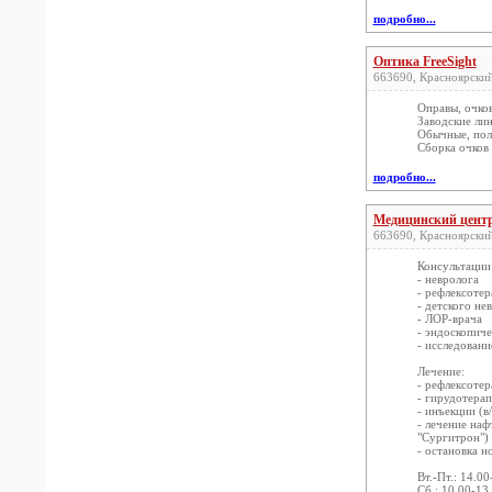
подробно...
Оптика FreeSight
663690, Красноярский 
Оправы, очко
Заводские ли
Обычные, пол
Сборка очков
подробно...
Медицинский цент
663690, Красноярский 
Консультации
- невролога
- рефлексотер
- детского не
- ЛОР-врача
- эндоскопич
- исследовани
Лечение:
- рефлексоте
- гирудотерап
- инъекции (в/
- лечение на
"Сургитрон")
- остановка 
Вт.-Пт.: 14.00
Сб.: 10.00-13