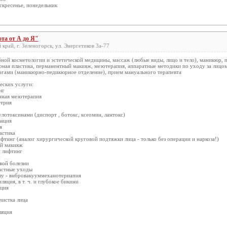
скресенье, понедельник
та от А до Я"
край, г. Зеленогорск, ул. Энергетиков 3а-77
ной косметологии и эстетической медицины, массаж (любые виды, лицо и тело), маникюр, п
рная пластика, перманентный макияж, мезотерапия, аппаратные методики по уходу за лицом
ногами (маникюрно-педикюрное отделение), прием мануального терапевта
еских услуги:
нг
нная мезотерапия
етрия
улотоксинами (диспорт , ботокс, ксеомин, лантокс)
зация
я
астика
фтинг (аналог хирургической круговой подтяжки лица - только без операции и наркоза!)
й макияж
 лифтинг
и
вой болезни
астные уходы
елу - вибровакууммеханотериапия
ляция, в т. ч. и глубокое бикини
яция
чистка лица
ляция