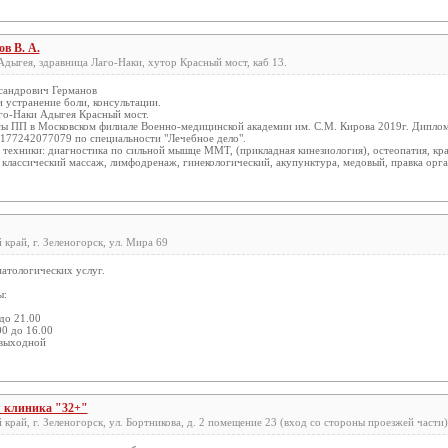
в В. А.
Адыгея, здравница Лаго-Наки, хутор Красный мост, каб 13.
сандрович Германов
 устранение боли, консультации.
го-Наки Адыгея Красный мост.
сы ПП в Московском филиале Военно-медицинской академии им. С.М. Кирова 2019г. Дипло
0177242077079 по специальности "Лечебное дело".
 техники: диагностика по сильной мышце ММТ, (прикладная кинезиология), остеопатия, кра
 классический массаж, лимфодренаж, гинекологический, акупунктура, медовый, правка орга
край, г. Зеленогорск, ул. Мира 69
матологических услуг.
ы:
 до 21.00
00 до 16.00
 выходной
 клиника "32+"
край, г. Зеленогорск, ул. Бортникова, д. 2 помещение 23 (вход со стороны проезжей части)