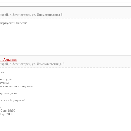
край, г. Зеленогорск, ул. Индустриальная 6
 корпусной мебели:
н «Альянс»
край, г. Зеленогорск, ул. Изыскательская д. 9
ома
рнитуры
группы
ь в наличии и под заказ
производство
иков и сборщиков!
ы
00 до 19:00
0 до 20:00