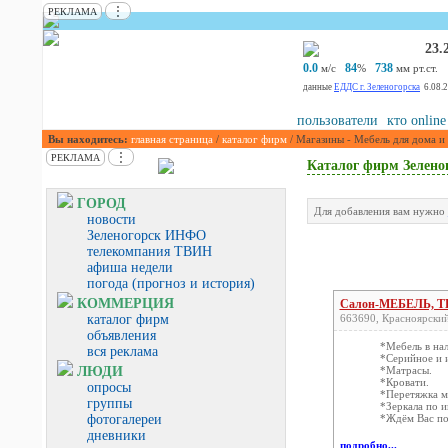
⋮
РЕКЛАМА
23.
0.0
84
738
м/с
%
мм рт.ст.
данные
ЕДДС г. Зеленогорска
6.08.
пользователи
кто online
Вы находитесь:
главная страница
/
каталог фирм
/ Магазины - Мебель для дома и
⋮
РЕКЛАМА
Каталог фирм Зелено
ГОРОД
Для добавления вам нужно
новости
Зеленогорск ИНФО
телекомпания ТВИН
афиша недели
погода (прогноз и история)
КОММЕРЦИЯ
Салон-МЕБЕЛЬ, ТЦ 
каталог фирм
663690, Красноярский
объявления
*Мебель в нал
вся реклама
*Серийное и 
ЛЮДИ
*Матрасы.
*Кровати.
опросы
*Перетяжка м
группы
*Зеркала по 
фотогалереи
*Ждём Вас по
дневники
подробно...