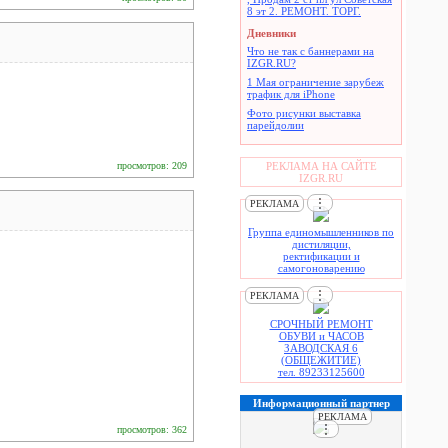
8 эт 2. РЕМОНТ. ТОРГ.
Дневники
Что не так с баннерами на
IZGR.RU?
1 Мая ограничение зарубеж
трафик для iPhone
Фото рисунки выставка
парейдолии
просмотров: 209
РЕКЛАМА НА САЙТЕ
IZGR.RU
⋮
РЕКЛАМА
Группа единомышленников по
дистиляции,
ректификации и
самогоноварению
⋮
РЕКЛАМА
СРОЧНЫЙ РЕМОНТ
ОБУВИ и ЧАСОВ
ЗАВОДСКАЯ 6
(ОБЩЕЖИТИЕ)
тел. 89233125600
Информационный партнер
РЕКЛАМА
⋮
просмотров: 362