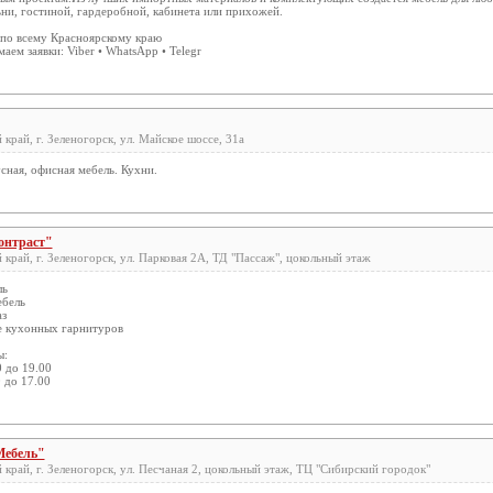
ьни, гостиной, гардеробной, кабинета или прихожей.
по всему Красноярскому краю
аем заявки: Viber • WhatsApp • Telegr
край, г. Зеленогорск, ул. Майское шоссе, 31а
сная, офисная мебель. Кухни.
онтраст"
край, г. Зеленогорск, ул. Парковая 2А, ТД "Пассаж", цокольный этаж
ль
ебель
аз
е кухонных гарнитуров
ы:
0 до 19.00
0 до 17.00
Мебель"
край, г. Зеленогорск, ул. Песчаная 2, цокольный этаж, ТЦ "Сибирский городок"