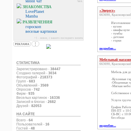
мини чат
чел.
ЗНАКОМСТВА
«Эверест»
LovePlanet
663690, Красноярский 
Mamba
РАЗВЛЕЧЕНИЯ
Изготовление
гороскоп
- кухни
- шкафы купе
веселые картинки
- тумбы
- детские
+1 - новое, с вашего последнего визита
- горки
⋮
РЕКЛАМА
подробно...
Мебельный магази
СТАТИСТИКА
663690, Красноярский 
Зарегистрировано -
38447
Мебель для д
Создано галерей -
3034
Фотографий -
218373
-Кухонные га
Групп -
683
-Обеденные 
Объявлений -
3569
-Мягкая мебел
Опросов -
742
Собственное 
Фирм -
935
Веселых картинок -
16336
Услуги грузч
Записей в блогах -
2682
Друзей -
82053
График Работ
ПН-ПТ: с 10:
НА САЙТЕ
СБ-ВС: с 10:0
без обеда
Всего -
64
Пользователей -
16
подробно...
Гостей -
48