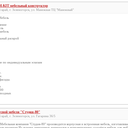
KIT мебельный конструктор
 край, г. Зеленогорск, ул. Манежная ТЦ "Манежный"
Мебель
шение
ель
мебель
ьный раскрой
ие по индивидуальным эскизам
.
е.
фасады.
ы
:00
выходных
усной мебели "Студия-80"
край, г. Зеленогорск, ул. Гагарина 36/5
ебельная компания "Студия-80" производится корпусная и встроенная мебель, изготавливае
ым проектам.Из лучших импортных материалов и комплектующих создаётся мебель для люб