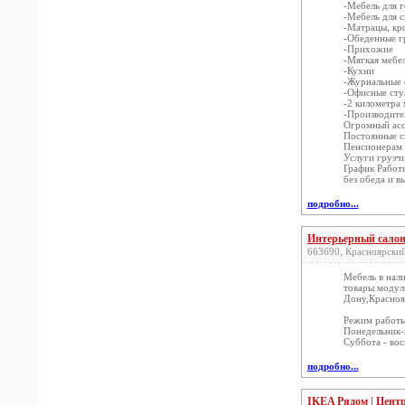
-Мебель для 
-Мебель для 
-Матрацы, кр
-Обеденные 
-Прихожие
-Мягкая мебе
-Кухни
-Журнальные 
-Офисные стул
-2 километра
-Производите
Огромный асс
Постоянные с
Пенсионерам 
Услуги грузч
График Работы
без обеда и 
подробно...
Интерьерный сало
663690, Красноярский 
Мебель в нал
товары модуль
Дону,Красноя
Режим работы
Понедельник-
Суббота - вос
подробно...
IKEA Рядом | Центр