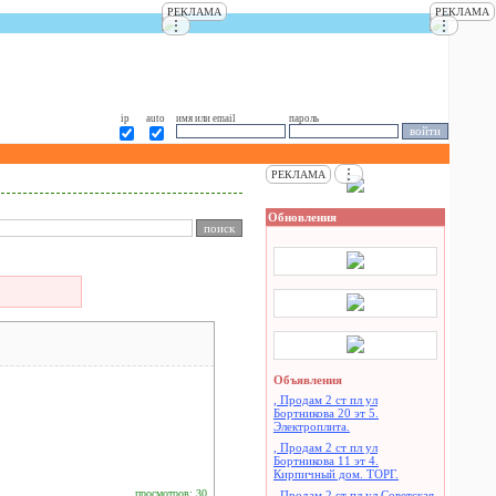
РЕКЛАМА
РЕКЛАМА
⋮
⋮
ip
auto
имя или email
пароль
⋮
РЕКЛАМА
Обновления
Объявления
, Продам 2 ст пл ул
Бортникова 20 эт 5.
Электроплита.
, Продам 2 ст пл ул
Бортникова 11 эт 4.
Кирпичный дом. ТОРГ.
просмотров: 30
, Продам 2 ст пл ул Советская