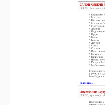
САЛОН МЕБЕЛИ M-
663690, Красноярский
* Корпусная 
* Матрасы
* Готовое ре
* Мягкая меб
* Модульная 
* Диваны
* Индивидуал
* Пуфы
* Кухни
* Кресла
* Детские
* Софы
* Спальни
* Изготовлен
* Гостиные
* Прихожие
* Шкафы-купе
* Гардеробны
* Мебельные 
Режим работ
с 10:00 до 19
Без обеда и 
подробно...
Изготовление корп
663690, Красноярский 
Под брендом М
индивидуальн