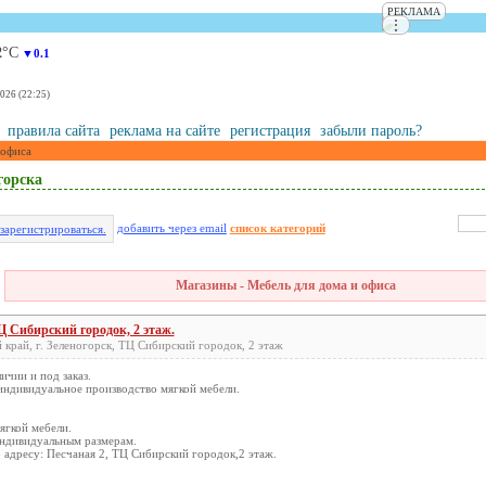
РЕКЛАМА
⋮
2
°С
▼0.1
2026 (22:25)
правила сайта
реклама на сайте
регистрация
забыли пароль?
 офиса
горска
добавить через email
список категорий
зарегистрироваться.
Магазины - Мебель для дома и офиса
Сибирский городок, 2 этаж.
 край, г. Зеленогорск, ТЦ Сибирский городок, 2 этаж
ичии и под заказ.
индивидуальное производство мягкой мебели.
ягкой мебели.
индивидуальным размерам.
 адресу: Песчаная 2, ТЦ Сибирский городок,2 этаж.