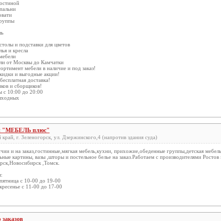
гостиной
спальни
овати
группы
ль
столы и подставки для цветов
ья и кресла
 мебели
ли от Москвы до Камчатки
ортимент мебели в наличие и под заказ!
кидки и выгодные акции!
бесплатная доставка!
иков и сборщиков!
 с 10:00 до 20:00
выходных
н "МЕБЕЛЬ плюс"
край, г. Зеленогорск, ул. Дзержинского,4 (напротив здания суда)
ичии и на заказ,гостинные,мягкая мебель,кухни, прихожие,обеденные группы,детская мебел
ные картины, вазы ,шторы и постельное белье на заказ.Работаем с производителями Ростов 
рск,Новосибирск ,Томск.
:
пятница с 10-00 до 19-00
кресенье с 11-00 до 17-00
 заказов