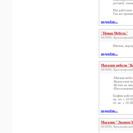
детской, спал
Мы работаем 
Так же приним
подробно...
"Новая Мебель"
663690, Красноярский 
Мягкая, корпу
подробно...
Магазин мебели "К
663690, Красноярский 
-Мягкая мебе
-Корпусная м
-Кухни на зак
-Изготовлени
График работ
пн.-пт. с 10.0
сб.-вс. с 10.0
подробно...
Магазин "Эконом 
663690, Красноярский 