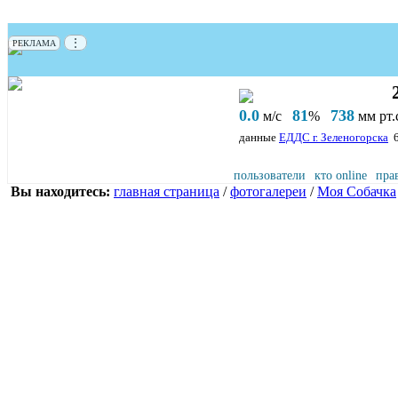
⋮
РЕКЛАМА
0.0
81
738
м/с
%
мм рт.с
данные
ЕДДС г. Зеленогорска
пользователи
кто online
пра
Вы находитесь:
главная страница
/
фотогалереи
/
Моя Собачка