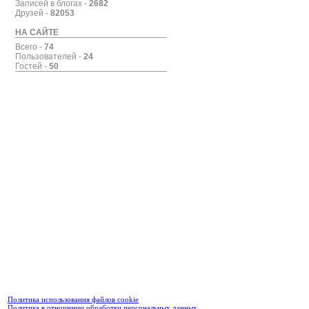
Записей в блогах -
2682
Друзей -
82053
НА САЙТЕ
Всего -
74
Пользователей -
24
Гостей -
50
Политика использования файлов cookie
Политика в отношении обработки персональных данных