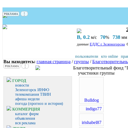
⋮
РЕКЛАМА
В, 0.2
70
738
м/с
%
мм 
данные
ЕДДС г. Зеленогорска
пользователи
кто online
пра
Вы находитесь:
главная страница
/
группы
/
Благотворительн
⋮
РЕКЛАМА
Благотворительный фонд 
участники группы
ГОРОД
новости
Зеленогорск ИНФО
телекомпания ТВИН
афиша недели
Bulldog
погода (прогноз и история)
indigo77
КОММЕРЦИЯ
каталог фирм
объявления
irishabel87
вся реклама