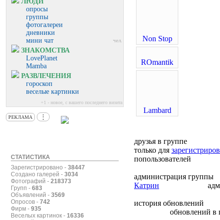
ЛЮДИ
опросы
группы
фотогалереи
дневники
Non Stop
мини чат
чел.
ЗНАКОМСТВА
LovePlanet
ROmantik
Mamba
РАЗВЛЕЧЕНИЯ
гороскоп
веселые картинки
+1 - новое, с вашего последнего визита
Lambard
⋮
РЕКЛАМА
друзья в группе
только для
зарегистриро
СТАТИСТИКА
попользователей
Зарегистрировано -
38447
Создано галерей -
3034
администрация группы
Фотографий -
218373
Катрин
адм
Групп -
683
Объявлений -
3569
Опросов -
742
история обновлений
Фирм -
935
обновлений в 
Веселых картинок -
16336