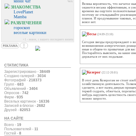
мини чат
чел.
Велика вероятность, что начатое ны
ЗНАКОМСТВА
окажется весьма эффективным, и уж
времени вы ощутите положительные 
LovePlanet
поэтому не откладывайте реализаци
Mamba
планов. И продумывание таковых, ес
вовсе нет.
РАЗВЛЕЧЕНИЯ
гороскоп
веселые картинки
Весы
(24.09-23.10)
+1 - новое, с вашего последнего визита
Сегодня звезды предупреждают о в
⋮
возникновения аллергических реакци
РЕКЛАМА
иные в общем-то привычные для вас
Постарайтесь выяснить, на какие им
держаться от них подальше.
СТАТИСТИКА
Зарегистрировано -
38449
Козерог
(22.12-20.01)
Создано галерей -
3034
Фотографий -
218373
В этот день Козерогам не стоит из
хозяйственную деятельность. Толком
Групп -
683
сделаете, а вот палец дверью прище
Объявлений -
3404
теркой содрать, обжечься, порезатьс
Опросов -
742
нибудь нарушить целостность своег
Фирм -
935
можно запросто.
Веселых картинок -
16336
Записей в блогах -
2682
Друзей -
82053
НА САЙТЕ
Всего -
19
Пользователей -
11
Гостей -
8