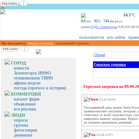
⋮
РЕКЛАМА
14.1
°С
0.0
92
744
м/с
%
мм рт.ст.
данные
ЕДДС г. Зеленогорска
9.08.2026 (00:45
пользователи
кто online
прави
Вы находитесь:
главная страница
/ ежедневный гороскоп
⋮
РЕКЛАМА
Общий
ГОРОД
Гороскоп здоровья
новости
Зеленогорск ИНФО
телекомпания ТВИН
афиша недели
Гороскоп здоровья на 09.08.2
погода (прогноз и история)
КОММЕРЦИЯ
каталог фирм
Овен
(21.03-20.04)
объявления
Сегодняшний день может быть бога
вся реклама
травмоопасные ситуации, которые, е
ЛЮДИ
отнестись со всей серьезностью, сп
навредить вашему здоровью. Будьте 
опросы
не спешите принимать решения.
группы
фотогалереи
Рак
дневники
(22.06-22.07)