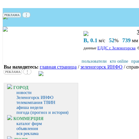
⋮
РЕКЛАМА
В, 0.1
52
739
м/с
%
мм 
данные
ЕДДС г. Зеленогорска
пользователи
кто online
пра
Вы находитесь:
главная страница
/
зеленогорск ИНФО
/ спра
⋮
РЕКЛАМА
ГОРОД
новости
Зеленогорск ИНФО
телекомпания ТВИН
афиша недели
погода (прогноз и история)
КОММЕРЦИЯ
каталог фирм
объявления
вся реклама