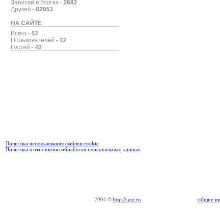
Записей в блогах -
2682
Друзей -
82053
НА САЙТЕ
Всего -
52
Пользователей -
12
Гостей -
40
Политика использования файлов cookie
Политика в отношении обработки персональных данных
2004
©
http://izgr.ru
общие пр