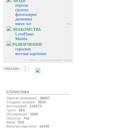
ЛЮДИ
опросы
группы
фотогалереи
дневники
мини чат
чел.
ЗНАКОМСТВА
LovePlanet
Mamba
РАЗВЛЕЧЕНИЯ
гороскоп
веселые картинки
+1 - новое, с вашего последнего визита
⋮
РЕКЛАМА
СТАТИСТИКА
Зарегистрировано -
38447
Создано галерей -
3034
Фотографий -
218373
Групп -
683
Объявлений -
3569
Опросов -
742
Фирм -
935
Веселых картинок -
16336