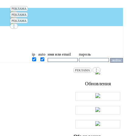
РЕКЛАМА
⋮
РЕКЛАМА
⋮
РЕКЛАМА
⋮
ip
auto
имя или email
пароль
⋮
РЕКЛАМА
Обновления