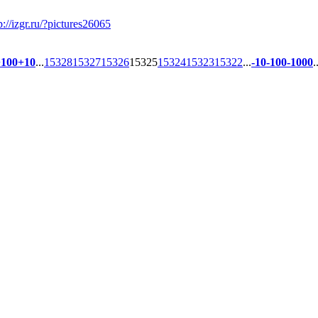
p://izgr.ru/?pictures26065
+100
+10
...
15328
15327
15326
15325
15324
15323
15322
...
-10
-100
-1000
.