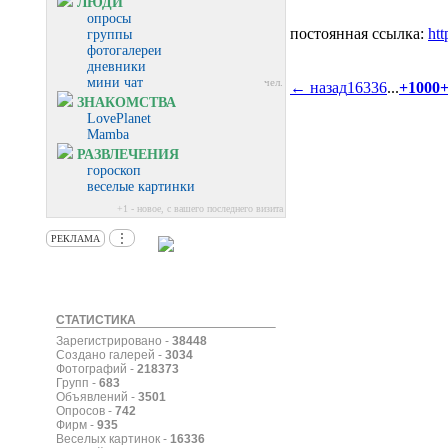
ЛЮДИ
опросы
постоянная ссылка:
htt
группы
фотогалереи
дневники
мини чат
чел.
← назад
16336
...
+1000
ЗНАКОМСТВА
LovePlanet
Mamba
РАЗВЛЕЧЕНИЯ
гороскоп
веселые картинки
+1 - новое, с вашего последнего визита
⋮
РЕКЛАМА
СТАТИСТИКА
Зарегистрировано -
38448
Создано галерей -
3034
Фотографий -
218373
Групп -
683
Объявлений -
3501
Опросов -
742
Фирм -
935
Веселых картинок -
16336