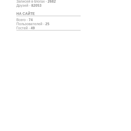
Записей в блогах -
2682
Друзей -
82053
НА САЙТЕ
Всего -
74
Пользователей -
25
Гостей -
49