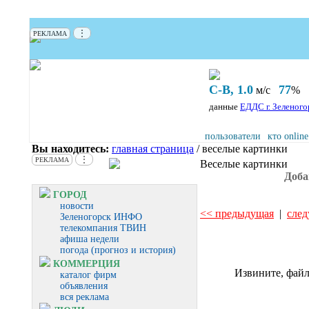
⋮
РЕКЛАМА
С-В, 1.0
77
м/с
%
данные
ЕДДС г. Зеленого
пользователи
кто online
Вы находитесь:
главная страница
/ веселые картинки
⋮
РЕКЛАМА
Веселые картинки
Доба
ГОРОД
новости
<< предыдущая
|
сле
Зеленогорск ИНФО
телекомпания ТВИН
афиша недели
погода (прогноз и история)
КОММЕРЦИЯ
Извините, файл
каталог фирм
объявления
вся реклама