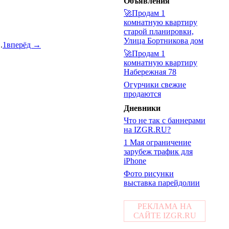
Объявления
🚀Продам 1
комнатную квартиру
старой планировки,
Улица Бортникова дом
..
1
вперёд →
🚀Продам 1
комнатную квартиру
Набережная 78
Огурчики свежие
продаются
Дневники
Что не так с баннерами
на IZGR.RU?
1 Мая ограничение
зарубеж трафик для
iPhone
Фото рисунки
выставка парейдолии
РЕКЛАМА НА
САЙТЕ IZGR.RU