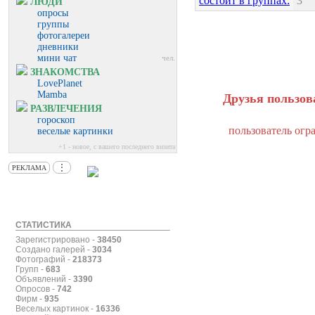
состоит в группах:
3
ЛЮДИ
опросы
группы
фотогалереи
дневники
мини чат
чел.
ЗНАКОМСТВА
LovePlanet
Mamba
Друзья пользова
РАЗВЛЕЧЕНИЯ
гороскоп
пользователь огр
веселые картинки
+1 - новое, с вашего последнего визита
⋮
РЕКЛАМА
СТАТИСТИКА
Зарегистрировано -
38450
Создано галерей -
3034
Фотографий -
218373
Групп -
683
Объявлений -
3390
Опросов -
742
Фирм -
935
Веселых картинок -
16336