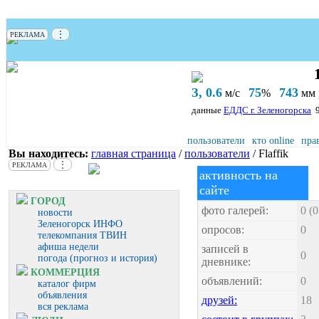
⋮
РЕКЛАМА
З, 0.6
75
743
м/с
%
мм р
данные
ЕДДС г. Зеленогорска
пользователи
кто online
пра
Вы находитесь:
главная страница
/
пользователи
/ Flaffik
⋮
РЕКЛАМА
активность на
сайте
ГОРОД
фото галерей:
0 (
новости
Зеленогорск ИНФО
опросов:
0
телекомпания ТВИН
афиша недели
записей в
0
погода (прогноз и история)
дневнике:
КОММЕРЦИЯ
объявлений:
0
каталог фирм
объявления
друзей:
18
вся реклама