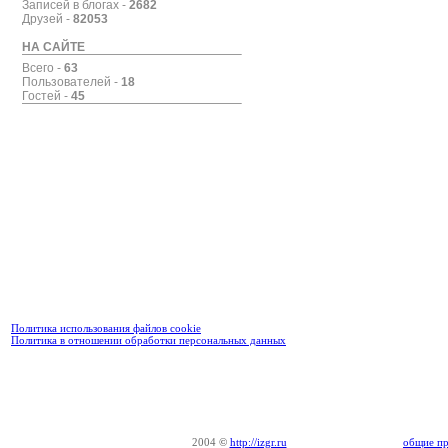
Записей в блогах -
2682
Друзей -
82053
НА САЙТЕ
Всего -
63
Пользователей -
18
Гостей -
45
Политика использования файлов cookie
Политика в отношении обработки персональных данных
2004
©
http://izgr.ru
общие пр