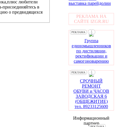
хника,плюс любители
выставка парейдолии
а-присоединяйтесь в
ацию о предвидящихся
РЕКЛАМА НА
САЙТЕ IZGR.RU
⋮
РЕКЛАМА
Группа
единомышленников
по дистиляции,
ректификации и
самогоноварению
⋮
РЕКЛАМА
СРОЧНЫЙ
РЕМОНТ
ОБУВИ и ЧАСОВ
ЗАВОДСКАЯ 6
(ОБЩЕЖИТИЕ)
тел. 89233125600
Информационный
партнер
РЕКЛАМА