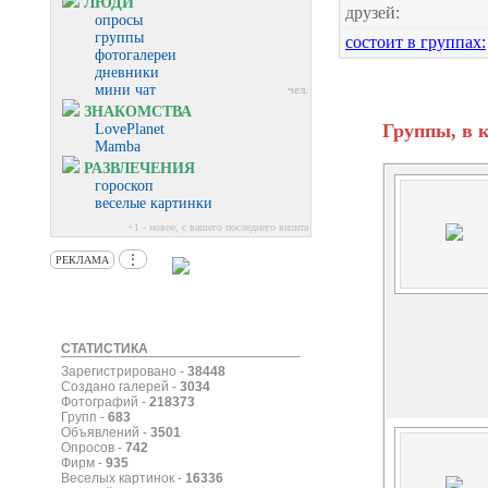
ЛЮДИ
друзей:
опросы
группы
состоит в группах:
фотогалереи
дневники
мини чат
чел.
ЗНАКОМСТВА
Группы, в 
LovePlanet
Mamba
РАЗВЛЕЧЕНИЯ
гороскоп
веселые картинки
+1 - новое, с вашего последнего визита
⋮
РЕКЛАМА
СТАТИСТИКА
Зарегистрировано -
38448
Создано галерей -
3034
Фотографий -
218373
Групп -
683
Объявлений -
3501
Опросов -
742
Фирм -
935
Веселых картинок -
16336