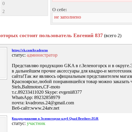
0
О себе:
2
не заполнено
которых состоит пользователь Евгений 837
(всего 2)
https://vk.com/kvadrorus
статус:
администратор
Представляю продукцию GKA в г.Зеленогорск и в округе
в дальнейшем прочие аксессуары для квадро-и мототехник
сайта!Так же являюсь официальным представителем мага
Красноярске,любой понравившейся товар можно заказать 
Stels,Baltmotors,CF-moto
т.с.89233411020 Skype: evgenii8377
WhatsApp: 89232858979
почта: kvadrorus.24@gmail.com
Веб-сайт:www.24atv.net
Квадродвижение в Зеленогорске клуб Quad Brothers ZGR
статус:
участник