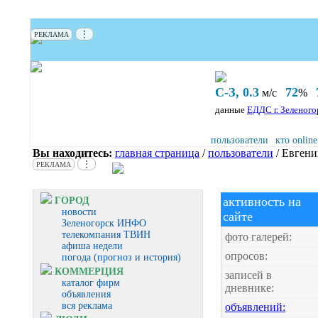
⋮
РЕКЛАМА
С-З, 0.3
72
м/с
%
данные
ЕДДС г. Зеленого
пользователи
кто online
Вы находитесь:
главная страница
/
пользователи
/ Евгени
⋮
РЕКЛАМА
активность на
ГОРОД
новости
сайте
Зеленогорск ИНФО
телекомпания ТВИН
фото галерей:
афиша недели
опросов:
погода (прогноз и история)
КОММЕРЦИЯ
записей в
каталог фирм
дневнике:
объявления
вся реклама
объявлений: