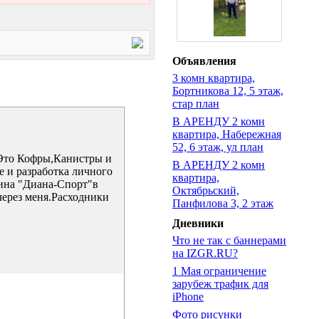
Объявления
3 комн квартира,
Бортникова 12, 5 этаж,
стар план
В АРЕНДУ 2 комн
квартира, Набережная
52, 6 этаж, ул план
.Это Кофры,Канистры и
В АРЕНДУ 2 комн
е и разработка личного
квартира,
зина "Диана-Спорт"в
Октябрьский,
через меня.Расходники
Панфилова 3, 2 этаж
Дневники
Что не так с баннерами
на IZGR.RU?
1 Мая ограничение
зарубеж трафик для
iPhone
Фото рисунки