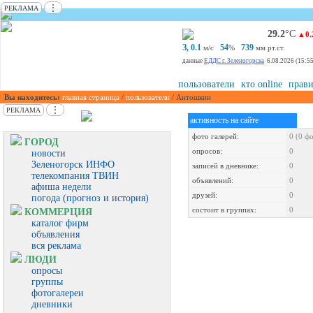
⋮
РЕКЛАМА
29.2
°С
▲0.
З, 0.1
54
739
м/с
%
мм рт.ст.
данные
ЕДДС г. Зеленогорска
6.08.2026 (15:55
пользователи
кто online
прави
Вы находитесь:
главная страница
/
пользователи
/ Антошкин
⋮
РЕКЛАМА
активность на сайте
фото галерей:
0 (0 ф
ГОРОД
опросов:
0
новости
Зеленогорск ИНФО
записей в дневнике:
0
телекомпания ТВИН
объявлений:
0
афиша недели
друзей:
0
погода (прогноз и история)
состоит в группах:
0
КОММЕРЦИЯ
каталог фирм
объявления
вся реклама
ЛЮДИ
опросы
группы
фотогалереи
дневники