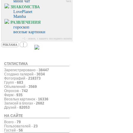
мини чат
чел.
ЗНАКОМСТВА
LovePlanet
Mamba
РАЗВЛЕЧЕНИЯ
гороскоп
веселые картинки
+1 - новое, с вашего последнего визита
⋮
РЕКЛАМА
СТАТИСТИКА
Зарегистрировано -
38447
Создано галерей -
3034
Фотографий -
218373
Групп -
683
Объявлений -
3569
Опросов -
742
Фирм -
935
Веселых картинок -
16336
Записей в блогах -
2682
Друзей -
82053
НА САЙТЕ
Всего -
79
Пользователей -
23
Гостей -
56