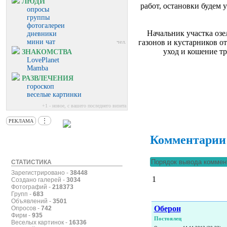
ЛЮДИ
работ, остановки будем 
опросы
группы
фотогалереи
Начальник участка озе
дневники
мини чат
газонов и кустарников о
чел.
уход и кошение т
ЗНАКОМСТВА
LovePlanet
Mamba
РАЗВЛЕЧЕНИЯ
гороскоп
веселые картинки
+1 - новое, с вашего последнего визита
⋮
РЕКЛАМА
Комментарии
СТАТИСТИКА
Зарегистрировано -
38448
1
Создано галерей -
3034
Фотографий -
218373
Групп -
683
Объявлений -
3501
Оберон
Опросов -
742
Фирм -
935
Постоялец
Веселых картинок -
16336