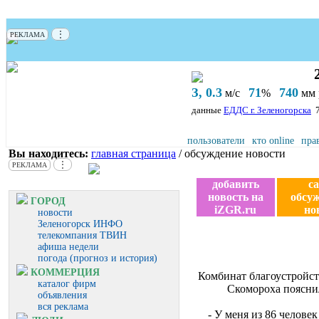
⋮
РЕКЛАМА
З, 0.3
71
740
м/с
%
мм р
данные
ЕДДС г. Зеленогорска
пользователи
кто online
пра
Вы находитесь:
главная страница
/ обсуждение новости
⋮
РЕКЛАМА
добавить
с
новость на
обсу
ГОРОД
iZGR.ru
но
новости
Зеленогорск ИНФО
телекомпания ТВИН
афиша недели
погода (прогноз и история)
КОММЕРЦИЯ
Комбинат благоустройств
каталог фирм
Скомороха пояснил
объявления
вся реклама
- У меня из 86 челове