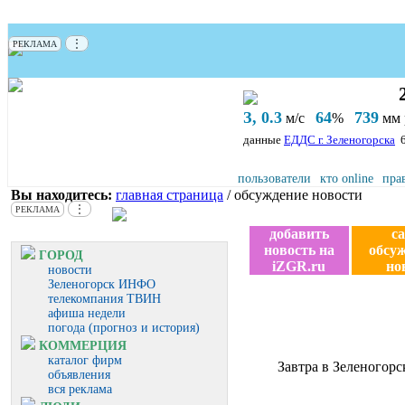
⋮
РЕКЛАМА
З, 0.3
64
739
м/с
%
мм р
данные
ЕДДС г. Зеленогорска
пользователи
кто online
пра
Вы находитесь:
главная страница
/ обсуждение новости
⋮
РЕКЛАМА
добавить
с
новость на
обсу
ГОРОД
iZGR.ru
но
новости
Зеленогорск ИНФО
телекомпания ТВИН
афиша недели
погода (прогноз и история)
КОММЕРЦИЯ
каталог фирм
Завтра в Зеленогорс
объявления
вся реклама