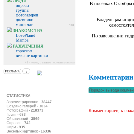
ЛЮДИ
В посёлках Октябрьс
опросы
группы
фотогалереи
Владельцам индив
дневники
мини чат
самостоятел
чел.
ЗНАКОМСТВА
LovePlanet
По завершении гидр
Mamba
РАЗВЛЕЧЕНИЯ
гороскоп
веселые картинки
+1 - новое, с вашего последнего визита
⋮
РЕКЛАМА
Комментарии
СТАТИСТИКА
Зарегистрировано -
38447
Создано галерей -
3034
Комментариев, к сожа
Фотографий -
218373
Групп -
683
Объявлений -
3569
Опросов -
742
Фирм -
935
Веселых картинок -
16336