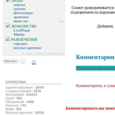
ЛЮДИ
опросы
Сюжет разворачивается в
группы
подозрением на коронав
фотогалереи
дневники
мини чат
чел.
Добавим, 
ЗНАКОМСТВА
LovePlanet
Mamba
РАЗВЛЕЧЕНИЯ
гороскоп
веселые картинки
+1 - новое, с вашего последнего визита
Комментарии
⋮
РЕКЛАМА
СТАТИСТИКА
Комментариев, к сожа
Зарегистрировано -
38447
Создано галерей -
3034
Фотографий -
218373
Групп -
683
Объявлений -
3569
Опросов -
742
Комментировать вы може
Фирм -
935
Веселых картинок -
16336