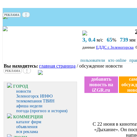
⋮
РЕКЛАМА
З, 0.4
65
739
м/с
%
мм р
данные
ЕДДС г. Зеленогорска
пользователи
кто online
пра
Вы находитесь:
главная страница
/ обсуждение новости
⋮
РЕКЛАМА
добавить
са
новость на
обсуж
ГОРОД
iZGR.ru
нов
новости
Зеленогорск ИНФО
телекомпания ТВИН
афиша недели
погода (прогноз и история)
КОММЕРЦИЯ
каталог фирм
С 22 июня в кинотеа
объявления
«Дыхание». Он посв
вся реклама
напи