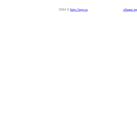
2004
©
http://izgr.ru
общие пр