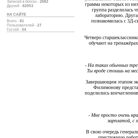
Записей в блогах -
2682
грамма некоторых из ни
Друзей -
82053
группа разделилась ч
НА САЙТЕ
лабораторию. Друга
познакомилась с 3Д-с
Всего -
81
Пользователей -
27
Гостей -
54
Четверо старшекласснико
обучают на тренажёрах
-
На таких обычных трен
Ты вроде стоишь на мес
Завершающим этапом экс
Филимонову представ
поделились впечатления
-
Мне просто очень нра
зарплатой, с 
В свою очередь генерал
престижную работу