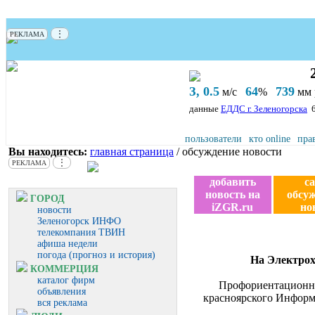
⋮
РЕКЛАМА
З, 0.5
64
739
м/с
%
мм р
данные
ЕДДС г. Зеленогорска
пользователи
кто online
пра
Вы находитесь:
главная страница
/ обсуждение новости
⋮
РЕКЛАМА
добавить
с
новость на
обсу
ГОРОД
iZGR.ru
но
новости
Зеленогорск ИНФО
телекомпания ТВИН
афиша недели
погода (прогноз и история)
На Электрох
КОММЕРЦИЯ
каталог фирм
Профориентационное
объявления
красноярского Информ
вся реклама