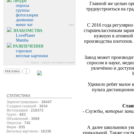
ЛЮДИ
Главной же целью орг
опросы
трудоустроиться на гр
группы
фотогалереи
дневники
мини чат
С 2016 года регулярн
чел.
старшеклассникам заран
ЗНАКОМСТВА
LovePlanet
нужную в атомной о
Mamba
производства изотопов.
РАЗВЛЕЧЕНИЯ
гороскоп
веселые картинки
Завод может производи
спросом в науке, мед
+1 - новое, с вашего последнего визита
увлечённо и доступн
⋮
РЕКЛАМА
Удивило ребят малое 
пульта дистанционн
СТАТИСТИКА
Зарегистрировано -
38447
Стан
Создано галерей -
3034
Фотографий -
218373
-
Службы, которые заним
Групп -
683
Объявлений -
3569
Опросов -
742
А далее школьники уви
Фирм -
935
Веселых картинок -
16336
уникальной. Также гост