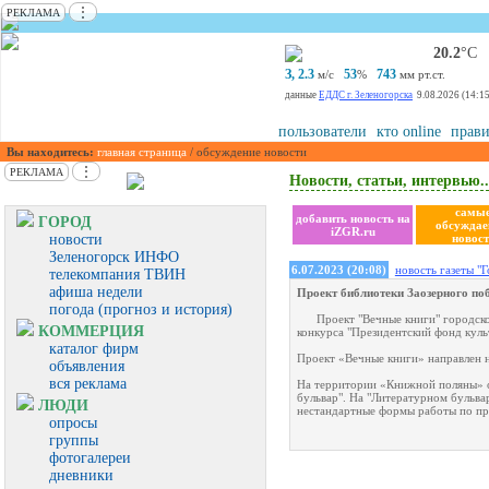
⋮
РЕКЛАМА
20.2
°С
З, 2.3
53
743
м/с
%
мм рт.ст.
данные
ЕДДС г. Зеленогорска
9.08.2026 (14:15
пользователи
кто online
прави
Вы находитесь:
главная страница
/ обсуждение новости
⋮
РЕКЛАМА
Новости, статьи, интервью..
самы
добавить новость на
ГОРОД
обсужда
iZGR.ru
новости
новост
Зеленогорск ИНФО
6.07.2023 (20:08)
новость газеты "
телекомпания ТВИН
афиша недели
Проект библиотеки Заозерного по
погода (прогноз и история)
Проект "Вечные книги" городск
КОММЕРЦИЯ
конкурса "Президентский фонд кул
каталог фирм
Проект «Вечные книги» направлен 
объявления
вся реклама
На территории «Книжной поляны» о
бульвар". На "Литературном бульва
ЛЮДИ
нестандартные формы работы по пр
опросы
группы
фотогалереи
дневники