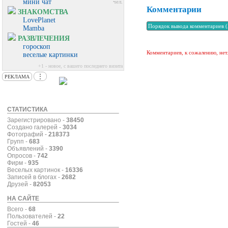
мини чат
чел.
Комментарии
ЗНАКОМСТВА
LovePlanet
Mamba
РАЗВЛЕЧЕНИЯ
гороскоп
Комментариев, к сожалению, нет
веселые картинки
+1 - новое, с вашего последнего визита
⋮
РЕКЛАМА
СТАТИСТИКА
Зарегистрировано -
38450
Создано галерей -
3034
Фотографий -
218373
Групп -
683
Объявлений -
3390
Опросов -
742
Фирм -
935
Веселых картинок -
16336
Записей в блогах -
2682
Друзей -
82053
НА САЙТЕ
Всего -
68
Пользователей -
22
Гостей -
46