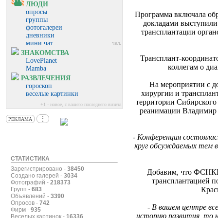
ЛЮДИ
опросы
Программа включала обр
группы
докладами выступили
фотогалереи
трансплантации орган
дневники
мини чат
чел.
ЗНАКОМСТВА
Трансплант-координат
LovePlanet
коллегам о ди
Mamba
РАЗВЛЕЧЕНИЯ
На мероприятии с 
гороскоп
хирургии и трансплан
веселые картинки
территории Сибирского 
+1 - новое, с вашего последнего визита
реанимации Владимир Х
⋮
РЕКЛАМА
-
Конференция состоялась
круг обсуждаемых тем в
СТАТИСТИКА
Зарегистрировано -
38450
Добавим, что ФСНКЦ
Создано галерей -
3034
трансплантацией по
Фотографий -
218373
Крас
Групп -
683
Объявлений -
3390
Опросов -
742
-
В вашем центре вс
Фирм -
935
историю развития, то н
Веселых картинок -
16336