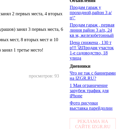
Объявления
Продам гараж у
проходной,район 3 а/
анял 2 первых места, 4 вторых
п\"
Продам гараж , первая
рашов) занял 3 первых места, 6
линия район 3 а/п, 24
кв м, железобетонный
вых мест, 8 вторых мест и 10
Цена снижена , 130 т
р!!! 🚀Продам участок
занял 1 третье место!
1-е садоводство, 18
улица
Дневники
Что не так с баннерами
просмотров: 93
на IZGR.RU?
1 Мая ограничение
зарубеж трафик для
iPhone
Фото рисунки
выставка парейдолии
РЕКЛАМА НА
САЙТЕ IZGR.RU