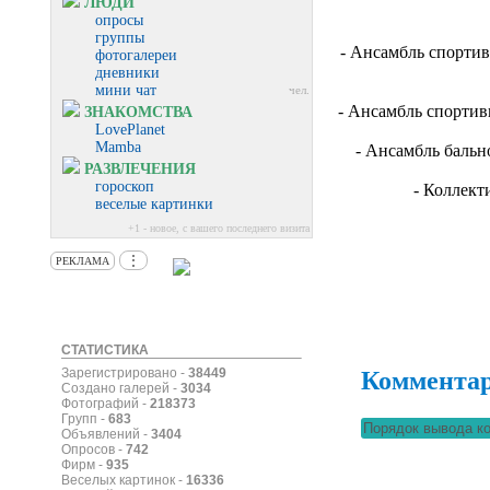
ЛЮДИ
опросы
группы
- Ансамбль спортив
фотогалереи
дневники
мини чат
чел.
- Ансамбль спортив
ЗНАКОМСТВА
LovePlanet
Mamba
- Ансамбль бальн
РАЗВЛЕЧЕНИЯ
гороскоп
- Коллект
веселые картинки
+1 - новое, с вашего последнего визита
⋮
РЕКЛАМА
СТАТИСТИКА
Зарегистрировано -
38449
Коммента
Создано галерей -
3034
Фотографий -
218373
Групп -
683
Объявлений -
3404
Опросов -
742
Фирм -
935
Веселых картинок -
16336