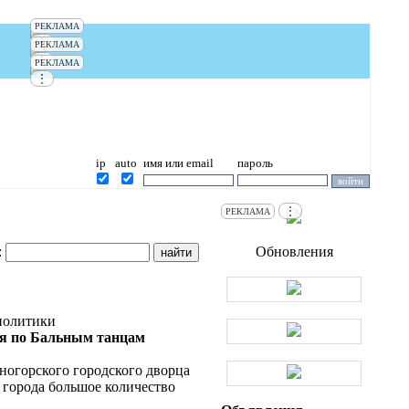
РЕКЛАМА
⋮
РЕКЛАМА
⋮
РЕКЛАМА
⋮
ip
auto
имя или email
пароль
⋮
РЕКЛАМА
:
Обновления
политики
ая по Бальным танцам
ногорского городского дворца
 города большое количество