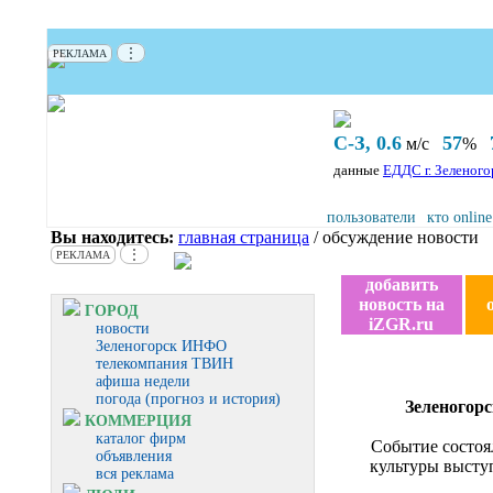
⋮
РЕКЛАМА
С-З, 0.6
57
м/с
%
данные
ЕДДС г. Зеленого
пользователи
кто online
Вы находитесь:
главная страница
/ обсуждение новости
⋮
РЕКЛАМА
добавить
новость на
ГОРОД
iZGR.ru
новости
Зеленогорск ИНФО
телекомпания ТВИН
афиша недели
погода (прогноз и история)
Зеленогор
КОММЕРЦИЯ
каталог фирм
Событие состоя
объявления
культуры высту
вся реклама