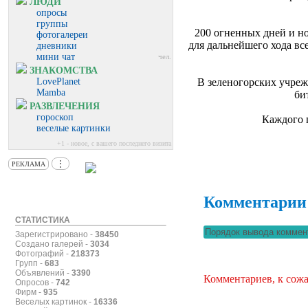
ЛЮДИ
опросы
группы
200 огненных дней и но
фотогалереи
для дальнейшего хода в
дневники
мини чат
чел.
ЗНАКОМСТВА
LovePlanet
В зеленогорских учре
Mamba
би
РАЗВЛЕЧЕНИЯ
гороскоп
Каждого 
веселые картинки
+1 - новое, с вашего последнего визита
⋮
РЕКЛАМА
Комментарии
СТАТИСТИКА
Зарегистрировано -
38450
Создано галерей -
3034
Фотографий -
218373
Групп -
683
Объявлений -
3390
Комментариев, к сожа
Опросов -
742
Фирм -
935
Веселых картинок -
16336