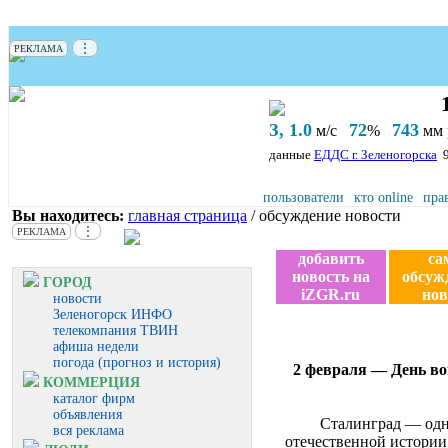
⋮
РЕКЛАМА
З, 1.0
72
743
м/с
%
мм р
данные
ЕДДС г. Зеленогорска
пользователи
кто online
пра
Вы находитесь:
главная страница
/ обсуждение новости
⋮
РЕКЛАМА
добавить
са
новость на
обсуж
ГОРОД
iZGR.ru
нов
новости
Зеленогорск ИНФО
телекомпания ТВИН
афиша недели
погода (прогноз и история)
2 февраля — День в
КОММЕРЦИЯ
каталог фирм
объявления
Сталинград — одн
вся реклама
отечественной истории,