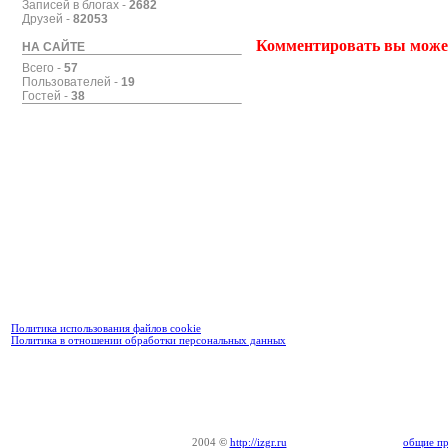
Записей в блогах -
2682
Друзей -
82053
Комментировать вы може
НА САЙТЕ
Всего -
57
Пользователей -
19
Гостей -
38
Политика использования файлов cookie
Политика в отношении обработки персональных данных
2004
©
http://izgr.ru
общие пр