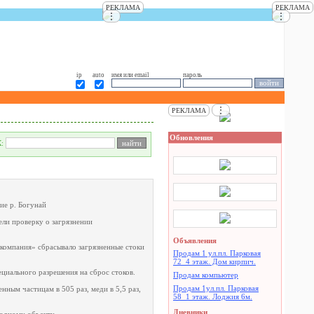
РЕКЛАМА
РЕКЛАМА
⋮
⋮
ip
auto
имя или email
пароль
⋮
РЕКЛАМА
Обновления
К:
ие р. Богунай
ли проверку о загрязнении
Объявления
компания» сбрасывало загрязненные стоки
Продам 1 ул.пл. Парковая
72_4 этаж. Дом кирпич.
циального разрешения на сброс стоков.
Продам компьютер
Продам 1ул.пл. Парковая
ным частицам в 505 раз, меди в 5,5 раз,
58_1 этаж. Лоджия 6м.
Дневники