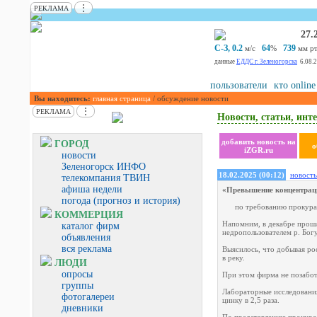
⋮
РЕКЛАМА
27.
С-З, 0.2
64
739
м/с
%
мм рт.
данные
ЕДДС г. Зеленогорска
6.08.
пользователи
кто online
Вы находитесь:
главная страница
/ обсуждение новости
⋮
РЕКЛАМА
Новости, статьи, инте
добавить новость на
ГОРОД
о
iZGR.ru
новости
Зеленогорск ИНФО
18.02.2025 (00:12)
новость
телекомпания ТВИН
афиша недели
«Превышение концентраци
погода (прогноз и история)
по требованию прокура
КОММЕРЦИЯ
Напомним, в декабре прош
каталог фирм
недропользователем р. Богун
объявления
вся реклама
Выясилось, что добывая ро
в реку.
ЛЮДИ
опросы
При этом фирма не позабот
группы
Лабораторные исследования
фотогалереи
цинку в 2,5 раза.
дневники