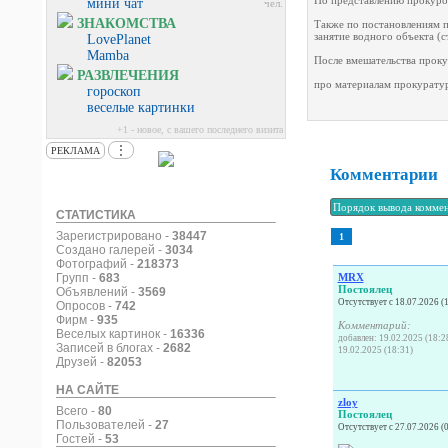
По представлению прокурор
мини чат
чел.
ЗНАКОМСТВА
Также по постановлениям п
занятие водного объекта (с
LovePlanet
Mamba
После вмешательства проку
РАЗВЛЕЧЕНИЯ
про материалам прокурату
гороскоп
веселые картинки
+1 - новое, с вашего последнего визита
⋮
РЕКЛАМА
Комментарии
СТАТИСТИКА
Зарегистрировано -
38447
1
Создано галерей -
3034
Фотографий -
218373
Групп -
683
MRX
Постоялец
Объявлений -
3569
Отсутствует с 18.07.2026 (
Опросов -
742
Фирм -
935
Комментарий:
Веселых картинок -
16336
добавлен: 19.02.2025 (18:2
Записей в блогах -
2682
19.02.2025 (18:31)
Друзей -
82053
НА САЙТЕ
zloy
Всего -
80
Постоялец
Пользователей -
27
Отсутствует с 27.07.2026 (
Гостей -
53