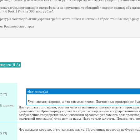
а недропользователь возместил 1,3 млн руб. в федеральный бюджет ущерб, причиненный в
рокуратуры организация оштрафована за нарушение требований к охране водных объектов (
т. 7.6 КоАП РФ) на 300 тыс. рублей.
ратуры золотодобытчик укрепил гребни отстойников и исключил сброс сточных вод в реку.
ры Красноярского края
zloy писал(а)
12:07)
Что наказали хорошо, а что так мало плохо. Постоянных проверок не буде
8)
изменен:
Два три раза оштрафуют, если ни чего не изменится, местная власть и прокурат
деятельности. Проигнорируют, эти же службы, наделённые государственными
возбуждению государственными силовыми органами уголовного делопроизводст
грамотной мотивации) отправят на нары. Надо только захотеть. Последнего, поч
Что наказали хорошо, а что так мало плохо. Постоянных проверок не будет, там
05:23)