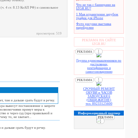
одному объекту.
Что не так с баннерами на
ч. 4 ст. 8.13 КоАП РФ) и самовольное
IZGR.RU?
1 Мая ограничение зарубеж
трафик для iPhone
Фото рисунки выставка
парейдолии
просмотров: 519
РЕКЛАМА НА САЙТЕ
IZGR.RU
⋮
РЕКЛАМА
Группа единомышленников по
дистиляции,
ректификации и
самогоноварению
⋮
РЕКЛАМА
СРОЧНЫЙ РЕМОНТ
ОБУВИ и ЧАСОВ
ЗАВОДСКАЯ 6
(ОБЩЕЖИТИЕ)
т, там и дальше срать будут в речку.
тел. 89233125600
ура вынесут постановление о запрете
 полномочиями примут меры к
Информационный партнер
во и через суд (при правильной и
ему то, не хватает...
РЕКЛАМА
⋮
 и дальше срать будут в речку.