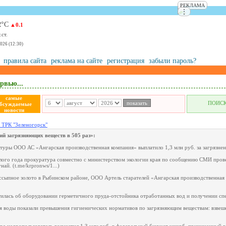
РЕКЛАМА
⋮
2
°С
▲0.1
ст.
2026 (12:30)
правила сайта
реклама на сайте
регистрация
забыли пароль?
рвью...
самые
ПОИС
бсуждаемые
новости
 ТРК "Зеленогорск"
й загрязняющих веществ в 505 раз»:
туры ООО АС «Ангарская производственная компания» выплатило 1,3 млн руб. за загрязнен
лого года прокуратура совместно с министерством экологии края по сообщению СМИ прове
ай. (t.me/krpronws/1...)
ссыпное золото в Рыбинском районе, ООО Артель старателей «Ангарская производственная 
илась об оборудовании герметичного пруда-отстойника отработанных вод и получении спе
 воды показали превышения гигиенических нормативов по загрязняющим веществам: взвешен