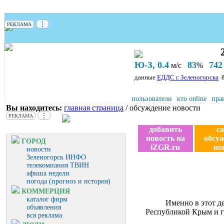
⋮
РЕКЛАМА
Ю-З, 0.4
83
742
м/с
%
данные
ЕДДС г. Зеленогорска
пользователи
кто online
пра
Вы находитесь:
главная страница
/ обсуждение новости
⋮
РЕКЛАМА
добавить
с
новость на
обсу
ГОРОД
iZGR.ru
но
новости
Зеленогорск ИНФО
телекомпания ТВИН
афиша недели
погода (прогноз и история)
КОММЕРЦИЯ
каталог фирм
Именно в этот д
объявления
Республикой Крым и г
вся реклама