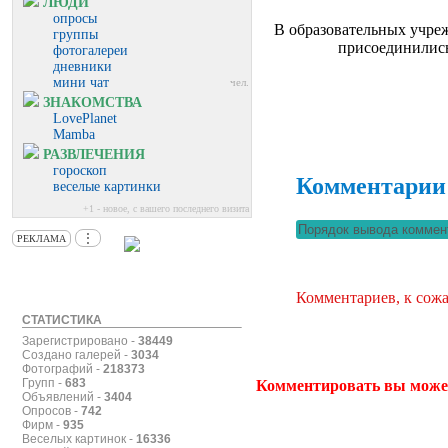
ЛЮДИ
опросы
В образовательных учреж
группы
присоединились
фотогалереи
дневники
мини чат
чел.
ЗНАКОМСТВА
LovePlanet
Mamba
РАЗВЛЕЧЕНИЯ
гороскоп
Комментарии
веселые картинки
+1 - новое, с вашего последнего визита
⋮
РЕКЛАМА
Комментариев, к сожа
СТАТИСТИКА
Зарегистрировано -
38449
Создано галерей -
3034
Фотографий -
218373
Групп -
683
Комментировать вы може
Объявлений -
3404
Опросов -
742
Фирм -
935
Веселых картинок -
16336