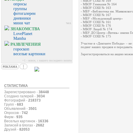
- МБОУ СОШ № 169
опросы
- МБОУ Гимназия № 164
- МБОУ СОШ № 163
группы
- МБУ «Библиотека им. Маяковског
фотогалереи
- МБОУ СОШ № 167
дневники
- МБУ «Молодежный центр»
- МБОУ СОШ № 161
мини чат
чел.
- МБОУ СОШ № 176
ЗНАКОМСТВА
- МБОУ Лицей № 174
- МБУ ДО Центр «Витязь» имени Ге
LovePlanet
- МБОУ СОШ № 175
Mamba
Участие в «Диктанте Победы» – не 
РАЗВЛЕЧЕНИЯ
подвиг наших предков и передавать
гороскоп
веселые картинки
Зарегистрироваться на акцию можно
+1 - новое, с вашего последнего визита
⋮
РЕКЛАМА
СТАТИСТИКА
Зарегистрировано -
38448
Создано галерей -
3034
Фотографий -
218373
Групп -
683
Объявлений -
3501
Опросов -
742
Фирм -
935
Веселых картинок -
16336
Записей в блогах -
2682
Друзей -
82053