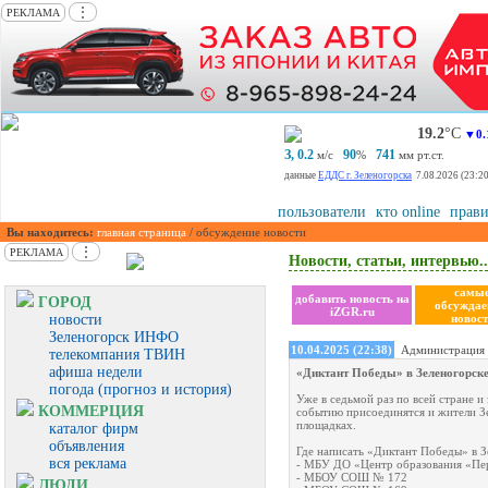
⋮
РЕКЛАМА
19.2
°С
▼0.
З, 0.2
90
741
м/с
%
мм рт.ст.
данные
ЕДДС г. Зеленогорска
7.08.2026 (23:20
пользователи
кто online
прави
Вы находитесь:
главная страница
/ обсуждение новости
⋮
РЕКЛАМА
Новости, статьи, интервью..
самы
добавить новость на
ГОРОД
обсужда
iZGR.ru
новости
новост
Зеленогорск ИНФО
10.04.2025 (22:38)
Администрация 
телекомпания ТВИН
афиша недели
«Диктант Победы» в Зеленогорске
погода (прогноз и история)
Уже в седьмой раз по всей стране 
КОММЕРЦИЯ
событию присоединятся и жители З
площадках.
каталог фирм
объявления
Где написать «Диктант Победы» в З
вся реклама
- МБУ ДО «Центр образования «Пе
- МБОУ СОШ № 172
ЛЮДИ