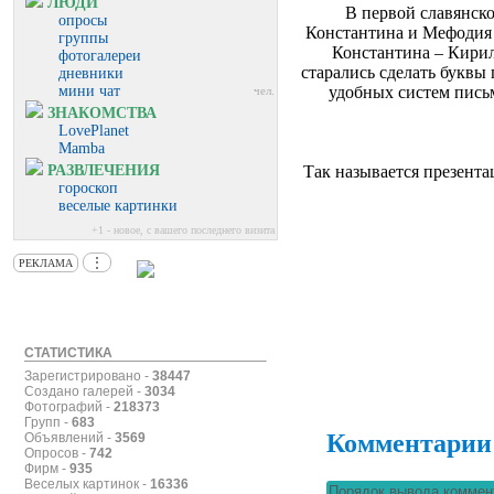
ЛЮДИ
В первой славянско
опросы
Константина и Мефодия 
группы
Константина – Кирилл
фотогалереи
старались сделать буквы
дневники
мини чат
удобных систем пись
чел.
ЗНАКОМСТВА
LovePlanet
Mamba
РАЗВЛЕЧЕНИЯ
Так называется презента
гороскоп
веселые картинки
+1 - новое, с вашего последнего визита
⋮
РЕКЛАМА
СТАТИСТИКА
Зарегистрировано -
38447
Создано галерей -
3034
Фотографий -
218373
Групп -
683
Комментарии
Объявлений -
3569
Опросов -
742
Фирм -
935
Веселых картинок -
16336