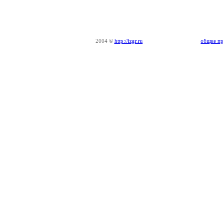
2004
©
http://izgr.ru
общие пр