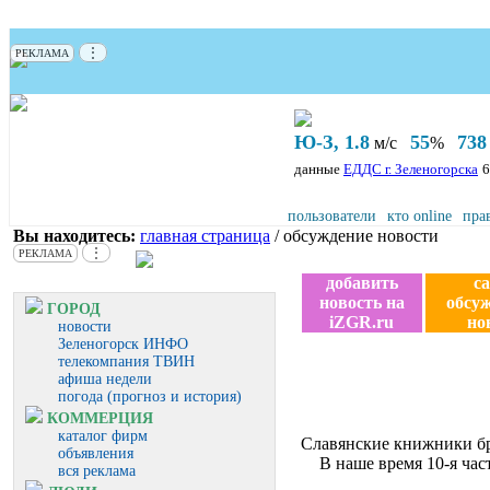
⋮
РЕКЛАМА
Ю-З, 1.8
55
738
м/с
%
данные
ЕДДС г. Зеленогорска
6
пользователи
кто online
пра
Вы находитесь:
главная страница
/ обсуждение новости
⋮
РЕКЛАМА
добавить
с
новость на
обсу
ГОРОД
iZGR.ru
но
новости
Зеленогорск ИНФО
телекомпания ТВИН
афиша недели
погода (прогноз и история)
КОММЕРЦИЯ
каталог фирм
Славянские книжники бр
объявления
В наше время 10-я час
вся реклама