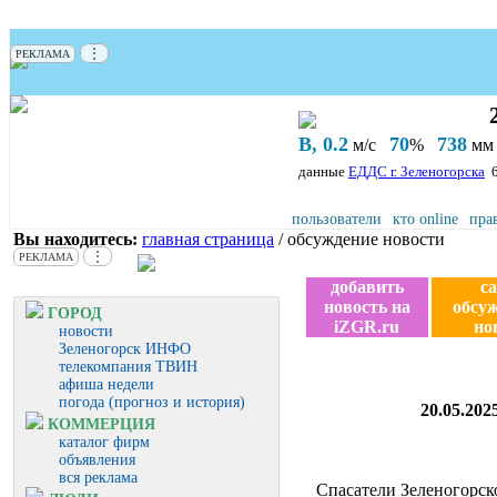
⋮
РЕКЛАМА
В, 0.2
70
738
м/с
%
мм 
данные
ЕДДС г. Зеленогорска
пользователи
кто online
пра
Вы находитесь:
главная страница
/ обсуждение новости
⋮
РЕКЛАМА
добавить
с
новость на
обсу
ГОРОД
iZGR.ru
но
новости
Зеленогорск ИНФО
телекомпания ТВИН
афиша недели
погода (прогноз и история)
20.05.20
КОММЕРЦИЯ
каталог фирм
объявления
вся реклама
Спасатели Зеленогорск