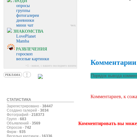
ЛЮДИ
опросы
группы
фотогалереи
дневники
мини чат
чел.
ЗНАКОМСТВА
LovePlanet
Mamba
РАЗВЛЕЧЕНИЯ
гороскоп
веселые картинки
Комментарии
+1 - новое, с вашего последнего визита
⋮
РЕКЛАМА
Комментариев, к сожа
СТАТИСТИКА
Зарегистрировано -
38447
Создано галерей -
3034
Фотографий -
218373
Групп -
683
Комментировать вы може
Объявлений -
3569
Опросов -
742
Фирм -
935
Веселых картинок -
16336