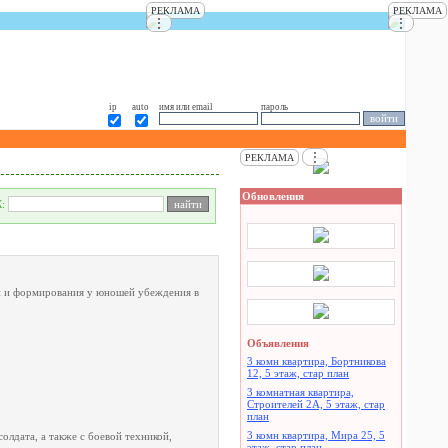
РЕКЛАМА
РЕКЛАМА
⋮
⋮
ip
auto
имя или email
пароль
⋮
РЕКЛАМА
Обновления
К:
и и формирования у юношей убеждения в
Объявления
3 комн квартира, Бортникова
12, 5 этаж, стар план
3 комнатная квартира,
Строителей 2А, 5 этаж, стар
план
3 комн квартира, Мира 25, 5
лдата, а также с боевой техникой,
этаж, стар план