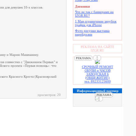
Дневники
и для девушек 10-х классов.
Что не так с баннерами на
IZGR.RU?
1 Мая ограничение зарубеж
трафик для iPhone
Фото рисунки выставка
парейдолии
РЕКЛАМА НА САЙТЕ
IZGR.RU
шкину и Марию Машпанину.
⋮
РЕКЛАМА
сов совместно с "Движением Первых" и
йского проекта «Первая помощь»: что
СРОЧНЫЙ РЕМОНТ
ОБУВИ и ЧАСОВ
ЗАВОДСКАЯ 6
ского Красного Креста (Красноярский
(ОБЩЕЖИТИЕ)
тел. 89233125600
Информационный партнер
просмотров: 20
РЕКЛАМА
⋮