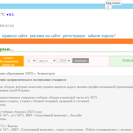
РЕКЛАМА
⋮
1
°С
▼0.3
.
2026 (12:55)
правила сайта
реклама на сайте
регистрация
забыли пароль?
рвью...
самые
ПОИС
бсуждаемые
новости
ние образования ЗАТО г. Зеленогорск
енно-патриотического воспитания учащихся
ных сборов, которые помогают решить важную задачу военно-профессиональной ориентаци
ником своей Родины.
торжественное открытие учебных сборов в воинской части в/ч 3475.
нью солдата, а также с боевой техникой, казармой и столовой.
нска.
учебных сборов в 2025 году:
167», в/ч 3475, МБУ «Спортивный комплекс», бассейн
тязь»
73 г. Канска
67», МБУ «Спортивный комплекс», спорт сооружения . Ребята познакомились с жизнью со