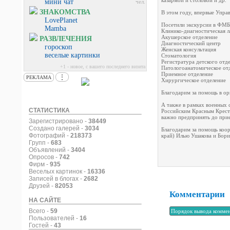
казармой и столовой и др.
мини чат
чел.
ЗНАКОМСТВА
В этом году, впервые Упр
LovePlanet
Посетили экскурсии в ФМБ
Mamba
Клинико-диагностическая 
Акушерское отделение
РАЗВЛЕЧЕНИЯ
Диагностический центр
гороскоп
Женская консультация
веселые картинки
Стоматология
Регистратура детского отд
+1 - новое, с вашего последнего визита
Патологоанатомическое от
Приемное отделение
⋮
РЕКЛАМА
Хирургическое отделение
Благодарим за помощь в 
А также в рамках военных 
СТАТИСТИКА
Российским Красным Крест
важно предпринять до приез
Зарегистрировано -
38449
Создано галерей -
3034
Благодарим за помощь коо
Фотографий -
218373
край) Илью Ушакова и Бори
Групп -
683
Объявлений -
3404
Опросов -
742
Фирм -
935
Веселых картинок -
16336
Записей в блогах -
2682
Друзей -
82053
Комментарии
НА САЙТЕ
Всего -
59
Пользователей -
16
Гостей -
43