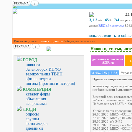
⋮
РЕКЛАМА
23.
З, 1.3
65
741
м/с
%
мм рт.ст
данные
ЕДДС г. Зеленогорска
8.08.
пользователи
кто online
Вы находитесь:
главная страница
/ обсуждение новости
⋮
РЕКЛАМА
Новости, статьи, инте
добавить новость на
ГОРОД
о
iZGR.ru
новости
Зеленогорск ИНФО
31.05.2025 (16:58)
Управле
телекомпания ТВИН
афиша недели
Одним из направлений во
погода (прогноз и история)
является проведение учеб
КОММЕРЦИЯ
необходимости быть защит
каталог фирм
В первый день состоялось 
объявления
Ребята познакомились с жиз
вся реклама
Побывали в в/ч 82873 г. Ка
ЛЮДИ
Учебные места проведения 
опросы
26.05.2025: МБОУ «СОШ № 
27.05.2025: МБУ ДОЦ «Ви
группы
28.05.2025: в/ч 3475
фотогалереи
29.05.2025: Выезд в в/ч 828
дневники
30.05.2025: МБОУ «СОШ № 1