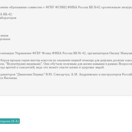
авление образование совместно с ФГБУ ФСНКЦ ФМБА России КБ №42 организовали экскурси
А КБ-42:
лаборатория
еления
деление
организации Управление ФГБУ Фснкц ФМБА России КБ № 42, организаторов Оксану Ману
сборов прошла серия мастер-классов по оказанию первой помощи для девушек десятых клас
ом, "Волонтёрами-медиками". Они обучали полезным для жизни навыкам в рамках Всеросси
да врачей и спасателей, ведь это может спасти жизни и здоровье людей.
рдинаторов "Движения Первых" В.Ю. Слюсарчук, А.М. Андриевских и инструкторов Россий
са Наспаева.