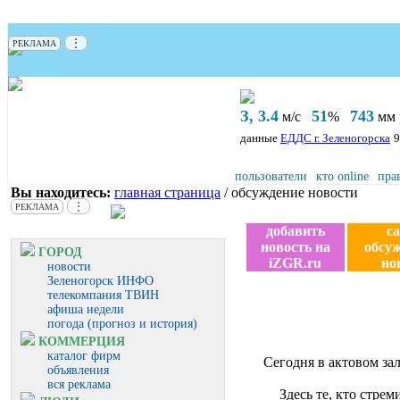
⋮
РЕКЛАМА
З, 3.4
51
743
м/с
%
мм р
данные
ЕДДС г. Зеленогорска
9
пользователи
кто online
пра
Вы находитесь:
главная страница
/ обсуждение новости
⋮
РЕКЛАМА
добавить
с
новость на
обсу
ГОРОД
iZGR.ru
но
новости
Зеленогорск ИНФО
телекомпания ТВИН
афиша недели
погода (прогноз и история)
КОММЕРЦИЯ
каталог фирм
Сегодня в актовом за
объявления
вся реклама
Здесь те, кто стре