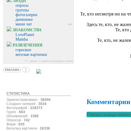
ЛЮДИ
опросы
группы
Те, кто несмотря ни на ч
фотогалереи
дневники
мини чат
Здесь те, кто, не жа
чел.
Те, кто
ЗНАКОМСТВА
LovePlanet
Mamba
Те, кто, не жале
РАЗВЛЕЧЕНИЯ
гороскоп
веселые картинки
+1 - новое, с вашего последнего визита
⋮
РЕКЛАМА
СТАТИСТИКА
Зарегистрировано -
38450
Комментарии
Создано галерей -
3034
Фотографий -
218373
Групп -
683
Объявлений -
3390
Опросов -
742
Фирм -
935
Веселых картинок -
16336