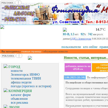
⋮
РЕКЛАМА
14.7
°С
Ю-В, 1.5
92
742
м/с
%
мм рт.ст.
данные
ЕДДС г. Зеленогорска
9.08.2026 (19:55
пользователи
кто online
прави
Вы находитесь:
главная страница
/ обсуждение новости
⋮
РЕКЛАМА
Новости, статьи, интервью..
самы
добавить новость на
ГОРОД
обсужда
iZGR.ru
новости
новост
Зеленогорск ИНФО
5.06.2025 (11:34)
По информации О
телекомпания ТВИН
афиша недели
Полицейские и общественники наг
погода (прогноз и история)
Сотрудники полиции и члены общест
КОММЕРЦИЯ
Всего на муниципальный этап конкур
каталог фирм
другие, создали тематические поде
объявления
зеленогорских ребят, принявших учас
вся реклама
Награждение призеров и участников
ЛЮДИ