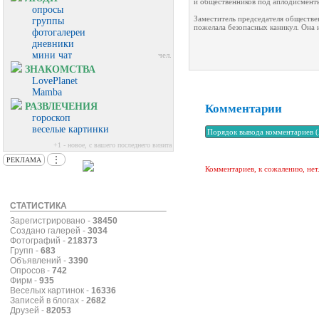
и общественников под аплодисменты
опросы
Заместитель председателя обществен
группы
пожелала безопасных каникул. Она 
фотогалереи
дневники
мини чат
чел.
ЗНАКОМСТВА
LovePlanet
Mamba
РАЗВЛЕЧЕНИЯ
Комментарии
гороскоп
веселые картинки
+1 - новое, с вашего последнего визита
⋮
РЕКЛАМА
Комментариев, к сожалению, нет
СТАТИСТИКА
Зарегистрировано -
38450
Создано галерей -
3034
Фотографий -
218373
Групп -
683
Объявлений -
3390
Опросов -
742
Фирм -
935
Веселых картинок -
16336
Записей в блогах -
2682
Друзей -
82053