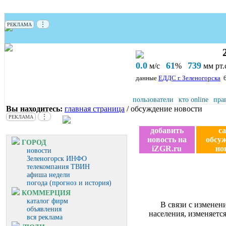
⋮
РЕКЛАМА
0.0
61
739
м/с
%
мм рт.с
данные
ЕДДС г. Зеленогорска
пользователи
кто online
пра
Вы находитесь:
главная страница
/ обсуждение новости
⋮
РЕКЛАМА
добавить
с
новость на
обсу
ГОРОД
iZGR.ru
но
новости
Зеленогорск ИНФО
телекомпания ТВИН
афиша недели
погода (прогноз и история)
КОММЕРЦИЯ
каталог фирм
В связи с изменен
объявления
населения, изменяется
вся реклама