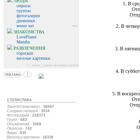
ЛЮДИ
1. В ср
опросы
Отп
группы
Отпр
фотогалереи
дневники
мини чат
2. В четве
чел.
ЗНАКОМСТВА
LovePlanet
Mamba
РАЗВЛЕЧЕНИЯ
3. В пятни
гороскоп
веселые картинки
+1 - новое, с вашего последнего визита
4. В суббо
⋮
РЕКЛАМА
5. В воскрес
Отп
СТАТИСТИКА
Отпр
Зарегистрировано -
38447
Создано галерей -
3034
Фотографий -
218373
Групп -
683
Объявлений -
3569
О
Опросов -
742
Фирм -
935
Веселых картинок -
16336