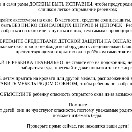
он и сами рамы ДОЛЖНЫ БЫТЬ ИСПРАВНЫ, чтобы предупредит
слишком легкое открывание ребенком;
райте аксессуары на окна. В частности, средства солнцезащиты
ы быть БЕЗ НИЗКО СВИСАЮЩИХ ШНУРОВ И ЦЕПОЧЕК . Ребён
взобраться на окно или запутаться в них, тем самым спровоциро
БРЕГАЙТЕ СРЕДСТВАМИ ДЕТСКОЙ ЗАЩИТЫ НА ОКНАХ: в дом
иковые окна просто необходимо оборудовать специальными бло
препятствующими открытию окна ребёнком самостоятел
Е РЕБЁНКА ПРАВИЛЬНО: не ставьте его на подоконник, не 
забираться туда, пресекайте даже попытки таких «игр
етям прыгать на кровати или другой мебели, расположенно
АВИТЬ МЕБЕЛЬ РЯДОМ С ОКНОМ, чтобы ребенок не взобрался
 ОБЪЯСНЯЙТЕ ребёнку опасность открытого окна из-за возможн
Помните
т детей, они не чувствуют опасности, поэтому, уважаемые родит
поможет избежать беды!
Проверьте прямо сейчас, где находятся ваши дети!