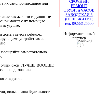
СРОЧНЫЙ
ь их самопроизвольное или
РЕМОНТ
ОБУВИ и ЧАСОВ
ЗАВОДСКАЯ 6
, такие как жалюзи и рулонные
(ОБЩЕЖИТИЕ)
ок может с их помощью
тел. 89233125600
вать удушье;
Информационный
е, где есть ребёнок,
партнер
кирующими устройствами,
РЕКЛАМА
ьно;
⋮
поощряйте самостоятельно
»;
й вблизи окон, ЛУЧШЕ ВООБЩЕ
 на подоконник;
ого падения.
ели, nолько ваша бдительность