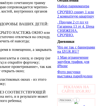
Объявления
 тяжёлую сочетанную травму
Набор парикмахера
орая сопровождается черепно-
 костей, внутренних органов
СРОЧНО сниму 1 или
2 комнатную квартиру
, Продам 2 ст пл ул
И ЗДОРОВЬЕ ВАШИХ ДЕТЕЙ:
Гагарина 13 эт 4. Цена
СНИЖЕНА.
ТКРЫТО НАСТЕЖЬ ОКНО или
СРОЧНО.
статочно отвлечься на секунду,
ечить её навсегда;
Дневники
Что не так с баннерами
мя в помещении, а закрывать
на IZGR.RU?
1 Мая ограничение
леты и снизу, и сверху (не
зарубеж трафик для
ь) и откройте форточку;
iPhone
ное проветривание», так как
 открыть окно;
Фото рисунки
выставка парейдолии
иковых окнах - из этого
чку;
РЕКЛАМА НА
САЙТЕ IZGR.RU
КИ БЕЗ СООТВЕТСТВУЮЩЕЙ
 него, и в результате может
⋮
лого ребенка;
РЕКЛАМА