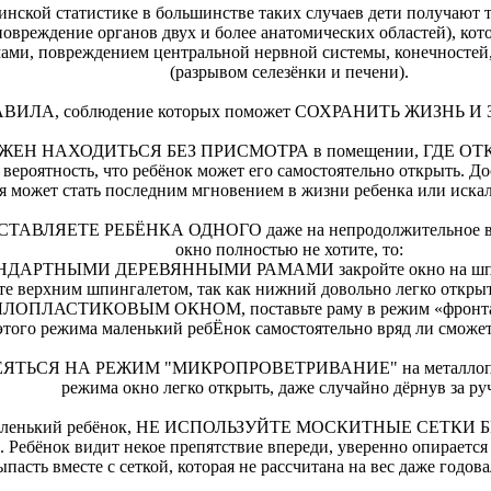
инской статистике в большинстве таких случаев дети получают
овреждение органов двух и более анатомических областей), кот
ами, повреждением центральной нервной системы, конечностей,
(разрывом селезёнки и печени).
ИЛА, соблюдение которых поможет СОХРАНИТЬ ЖИЗНЬ 
ОЛЖЕН НАХОДИТЬСЯ БЕЗ ПРИСМОТРА в помещении, ГДЕ О
 вероятность, что ребёнок может его самостоятельно открыть. До
я может стать последним мгновением в жизни ребенка или искал
ТАВЛЯЕТЕ РЕБЁНКА ОДНОГО даже на непродолжительное вре
окно полностью не хотите, то:
ТАНДАРТНЫМИ ДЕРЕВЯННЫМИ РАМАМИ закройте окно на шпинга
те верхним шпингалетом, так как нижний довольно легко открыт
АЛЛОПЛАСТИКОВЫМ ОКНОМ, поставьте раму в режим «фронталь
этого режима маленький ребЁнок самостоятельно вряд ли сможет
ЯТЬСЯ НА РЕЖИМ "МИКРОПРОВЕТРИВАНИЕ" на металлопласт
режима окно легко открыть, даже случайно дёрнув за ру
е маленький ребёнок, НЕ ИСПОЛЬЗУЙТЕ МОСКИТНЫЕ СЕТ
ёнок видит некое препятствие впереди, уверенно опирается на
ыпасть вместе с сеткой, которая не рассчитана на вес даже годова