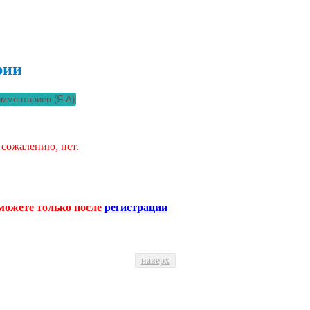
рии
 сожалению, нет.
можете только после
регистрации
наверх