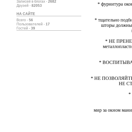
Записей в блогах -
2682
* фурнитура ок
Друзей -
82053
НА САЙТЕ
* тщательно подби
Всего -
56
Пользователей -
17
шторы должн
Гостей -
39
* НЕ ПРЕНЕ
металлопласт
* ВОСПИТЫВАЙТ
* НЕ ПОЗВОЛЯЙТЕ д
НЕ СТ
*
мир за окном мани