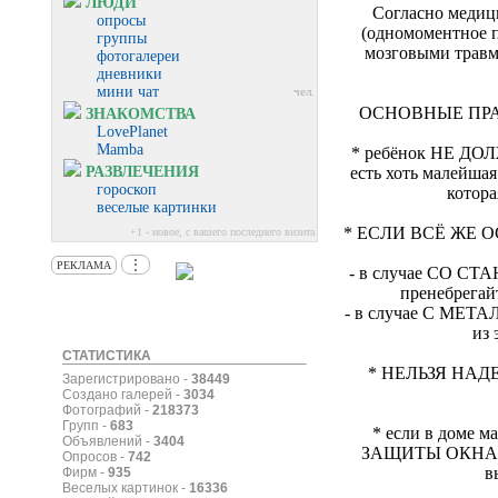
ЛЮДИ
Согласно медиц
опросы
(одномоментное п
группы
мозговыми травм
фотогалереи
дневники
мини чат
чел.
ОСНОВНЫЕ ПРАВ
ЗНАКОМСТВА
LovePlanet
Mamba
* ребёнок НЕ Д
РАЗВЛЕЧЕНИЯ
есть хоть малейшая
гороскоп
котора
веселые картинки
* ЕСЛИ ВСЁ ЖЕ ОС
+1 - новое, с вашего последнего визита
⋮
РЕКЛАМА
- в случае СО С
пренебрегай
- в случае С МЕТ
из 
СТАТИСТИКА
* НЕЛЬЗЯ НАДЕ
Зарегистрировано -
38449
Создано галерей -
3034
Фотографий -
218373
Групп -
683
* если в дом
Объявлений -
3404
ЗАЩИТЫ ОКНА. Реб
Опросов -
742
в
Фирм -
935
Веселых картинок -
16336