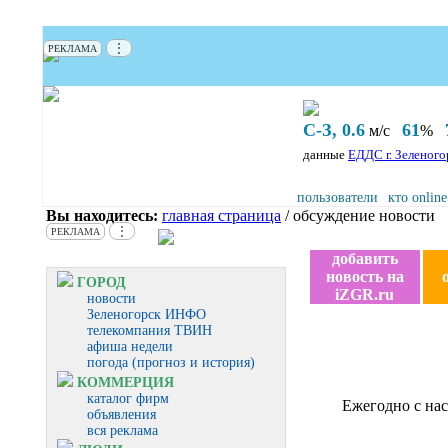
⋮
РЕКЛАМА
С-З, 0.6
61
м/с
%
данные
ЕДДС г. Зеленого
пользователи
кто online
Вы находитесь:
главная страница
/ обсуждение новости
⋮
РЕКЛАМА
добавить
новость на
ГОРОД
iZGR.ru
новости
Зеленогорск ИНФО
телекомпания ТВИН
афиша недели
погода (прогноз и история)
КОММЕРЦИЯ
каталог фирм
Ежегодно с на
объявления
вся реклама