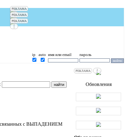
РЕКЛАМА
⋮
РЕКЛАМА
⋮
РЕКЛАМА
⋮
ip
auto
имя или email
пароль
⋮
РЕКЛАМА
:
Обновления
ев, связанных с ВЫПАДЕНИЕМ