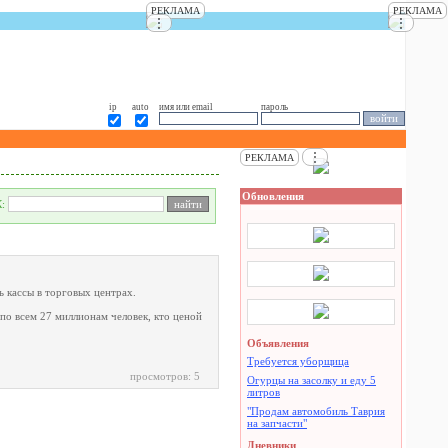
РЕКЛАМА
РЕКЛАМА
⋮
⋮
ip
auto
имя или email
пароль
⋮
РЕКЛАМА
Обновления
К:
ь кассы в торговых центрах.
по всем 27 миллионам человек, кто ценой
Объявления
Требуется уборщица
просмотров: 5
Огурцы на засолку и еду 5
литров
"Продам автомобиль Таврия
на запчасти"
Дневники