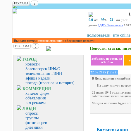
⋮
РЕКЛАМА
1
0.0
95
741
м/с
%
мм рт.ст.
данные
ЕДДС г. Зеленогорска
8.08.
пользователи
кто online
Вы находитесь:
главная страница
/ обсуждение новости
⋮
РЕКЛАМА
Новости, статьи, инте
добавить новость на
ГОРОД
о
iZGR.ru
новости
Зеленогорск ИНФО
22.06.2025 (12:22)
телекомпания ТВИН
афиша недели
В День памяти и скорби в
погода (прогноз и история)
На одну минуту прервет
КОММЕРЦИЯ
22 июня 1941 года началас
каталог фирм
собственной жизни защитил
объявления
вся реклама
Минута молчания будет объ
ЛЮДИ
опросы
группы
фотогалереи
дневники
Комментарии