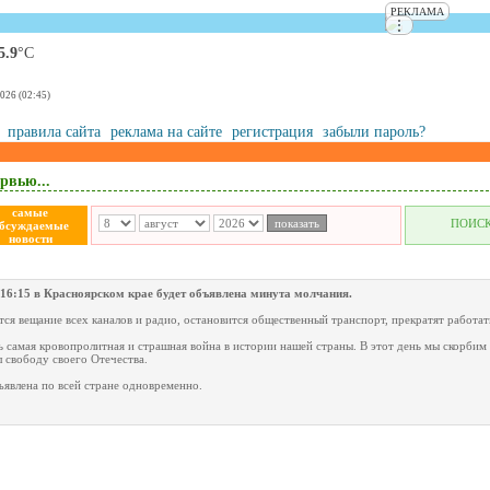
РЕКЛАМА
⋮
5.9
°С
2026 (02:45)
правила сайта
реклама на сайте
регистрация
забыли пароль?
рвью...
самые
ПОИС
бсуждаемые
новости
 16:15 в Красноярском крае будет объявлена минута молчания.
ся вещание всех каналов и радио, остановится общественный транспорт, прекратят работат
ь самая кровопролитная и страшная война в истории нашей страны. В этот день мы скорбим 
 свободу своего Отечества.
явлена по всей стране одновременно.