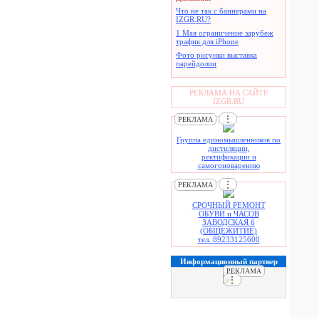
Что не так с баннерами на
IZGR.RU?
1 Мая ограничение зарубеж
трафик для iPhone
Фото рисунки выставка
парейдолии
РЕКЛАМА НА САЙТЕ
IZGR.RU
⋮
РЕКЛАМА
Группа единомышленников по
дистиляции,
ректификации и
самогоноварению
⋮
РЕКЛАМА
СРОЧНЫЙ РЕМОНТ
ОБУВИ и ЧАСОВ
ЗАВОДСКАЯ 6
(ОБЩЕЖИТИЕ)
тел. 89233125600
Информационный партнер
РЕКЛАМА
⋮