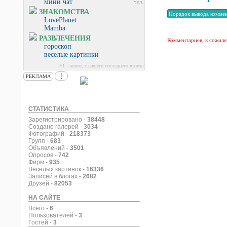
мини чат
чел.
ЗНАКОМСТВА
LovePlanet
Mamba
РАЗВЛЕЧЕНИЯ
Комментариев, к сожале
гороскоп
веселые картинки
+1 - новое, с вашего последнего визита
⋮
РЕКЛАМА
СТАТИСТИКА
Зарегистрировано -
38448
Создано галерей -
3034
Фотографий -
218373
Групп -
683
Объявлений -
3501
Опросов -
742
Фирм -
935
Веселых картинок -
16336
Записей в блогах -
2682
Друзей -
82053
НА САЙТЕ
Всего -
6
Пользователей -
3
Гостей -
3