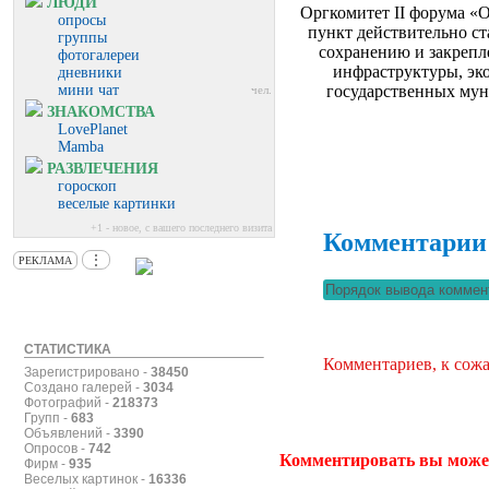
ЛЮДИ
Оргкомитет II форума «
опросы
пункт действительно с
группы
сохранению и закрепл
фотогалереи
инфраструктуры, эк
дневники
мини чат
государственных мун
чел.
ЗНАКОМСТВА
LovePlanet
Mamba
РАЗВЛЕЧЕНИЯ
гороскоп
веселые картинки
+1 - новое, с вашего последнего визита
Комментарии
⋮
РЕКЛАМА
СТАТИСТИКА
Комментариев, к сожа
Зарегистрировано -
38450
Создано галерей -
3034
Фотографий -
218373
Групп -
683
Объявлений -
3390
Опросов -
742
Комментировать вы може
Фирм -
935
Веселых картинок -
16336