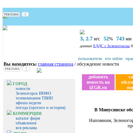
⋮
РЕКЛАМА
З, 2.7
52
743
м/с
%
мм р
данные
ЕДДС г. Зеленогорска
9
пользователи
кто online
пра
Вы находитесь:
главная страница
/ обсуждение новости
⋮
РЕКЛАМА
добавить
с
новость на
обсу
ГОРОД
iZGR.ru
но
новости
Зеленогорск ИНФО
телекомпания ТВИН
афиша недели
погода (прогноз и история)
В Минусинске обс
КОММЕРЦИЯ
каталог фирм
Напомним, Зеленогор
объявления
пр
вся реклама