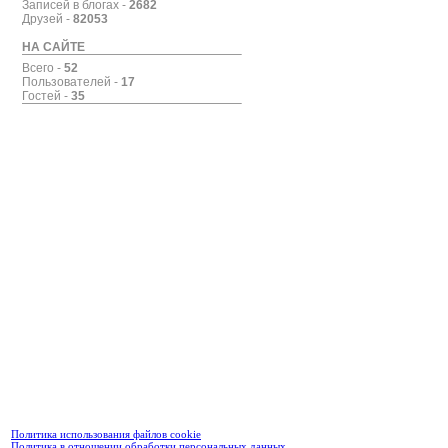
Записей в блогах -
2682
Друзей -
82053
НА САЙТЕ
Всего -
52
Пользователей -
17
Гостей -
35
Политика использования файлов cookie
Политика в отношении обработки персональных данных