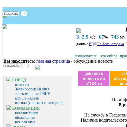
⋮
РЕКЛАМА
З, 2.9
67
743
м/с
%
мм р
данные
ЕДДС г. Зеленогорска
пользователи
кто online
пра
Вы находитесь:
главная страница
/ обсуждение новости
⋮
РЕКЛАМА
добавить
са
новость на
обсуж
ГОРОД
iZGR.ru
нов
новости
Зеленогорск ИНФО
телекомпания ТВИН
афиша недели
По инф
погода (прогноз и история)
В р
КОММЕРЦИЯ
каталог фирм
На службу в Госавто
объявления
Наличие водительского
вся реклама