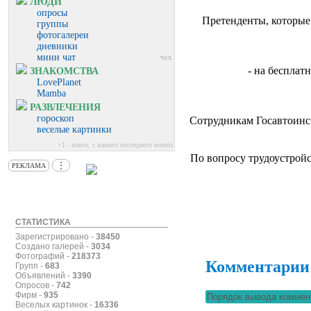
ЛЮДИ
опросы
Претенденты, которые
группы
фотогалереи
дневники
мини чат
чел.
- на беспла
ЗНАКОМСТВА
LovePlanet
Mamba
РАЗВЛЕЧЕНИЯ
гороскоп
Сотрудникам Госавтоинсп
веселые картинки
+1 - новое, с вашего последнего визита
По вопросу трудоустройств
⋮
РЕКЛАМА
СТАТИСТИКА
Зарегистрировано -
38450
Создано галерей -
3034
Фотографий -
218373
Комментарии
Групп -
683
Объявлений -
3390
Опросов -
742
Фирм -
935
Веселых картинок -
16336