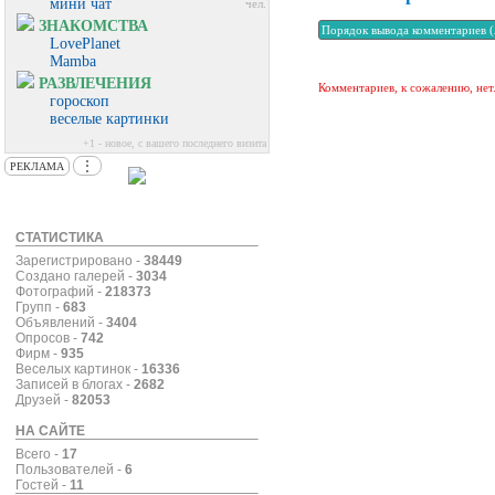
мини чат
чел.
ЗНАКОМСТВА
LovePlanet
Mamba
РАЗВЛЕЧЕНИЯ
Комментариев, к сожалению, нет
гороскоп
веселые картинки
+1 - новое, с вашего последнего визита
⋮
РЕКЛАМА
СТАТИСТИКА
Зарегистрировано -
38449
Создано галерей -
3034
Фотографий -
218373
Групп -
683
Объявлений -
3404
Опросов -
742
Фирм -
935
Веселых картинок -
16336
Записей в блогах -
2682
Друзей -
82053
НА САЙТЕ
Всего -
17
Пользователей -
6
Гостей -
11