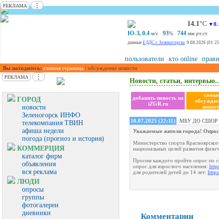
⋮
РЕКЛАМА
14.1
°С
▼0.
Ю-З, 0.4
93
744
м/с
%
мм рт.ст.
данные
ЕДДС г. Зеленогорска
9.08.2026 (01:25
пользователи
кто online
прави
Вы находитесь:
главная страница
/ обсуждение новости
⋮
РЕКЛАМА
Новости, статьи, интервью..
самы
добавить новость на
ГОРОД
обсужда
iZGR.ru
новости
новост
Зеленогорск ИНФО
10.07.2025 (22:11)
МБУ ДО СШОР 
телекомпания ТВИН
афиша недели
Уважаемые жители города! Опрос 
погода (прогноз и история)
Министерство спорта Красноярског
КОММЕРЦИЯ
национальных целей развития физич
каталог фирм
Просим каждого пройти опрос по с
объявления
опрос для взрослого населения:
http
вся реклама
для родителей детей до 14 лет:
https
ЛЮДИ
опросы
группы
фотогалереи
дневники
Комментарии