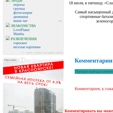
ЛЮДИ
18 июля, в пятницу, «Сл
опросы
группы
Самый насыщенный ден
фотогалереи
спортивные батали
дневники
мини чат
зеленогор
чел.
ЗНАКОМСТВА
LovePlanet
Mamba
РАЗВЛЕЧЕНИЯ
гороскоп
веселые картинки
+1 - новое, с вашего последнего визита
Комментарии
⋮
РЕКЛАМА
Комментариев, к сожа
Комментировать вы може