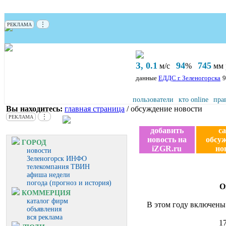
⋮
РЕКЛАМА
З, 0.1
94
745
м/с
%
мм р
данные
ЕДДС г. Зеленогорска
9
пользователи
кто online
пра
Вы находитесь:
главная страница
/ обсуждение новости
⋮
РЕКЛАМА
добавить
с
новость на
обсу
ГОРОД
iZGR.ru
но
новости
Зеленогорск ИНФО
телекомпания ТВИН
афиша недели
погода (прогноз и история)
О
КОММЕРЦИЯ
каталог фирм
В этом году включены 
объявления
вся реклама
1