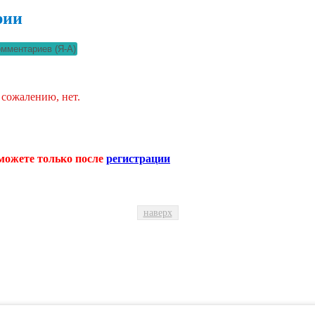
рии
 сожалению, нет.
можете только после
регистрации
наверх