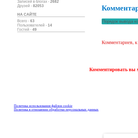
Записей в блогах -
2682
Друзей -
82053
Коммента
НА САЙТЕ
Всего -
63
Пользователей -
14
Гостей -
49
Комментариев, к
Комментировать вы 
Политика использования файлов cookie
Политика в отношении обработки персональных данных