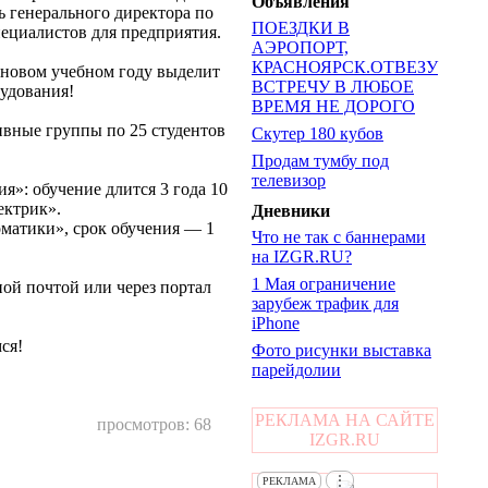
Объявления
 генерального директора по
ПОЕЗДКИ В
ециалистов для предприятия.
АЭРОПОРТ,
КРАСНОЯРСК.ОТВЕЗУ
 новом учебном году выделит
ВСТРЕЧУ В ЛЮБОЕ
рудования!
ВРЕМЯ НЕ ДОРОГО
ивные группы по 25 студентов
Скутер 180 кубов
Продам тумбу под
телевизор
я»: обучение длится 3 года 10
ектрик».
Дневники
матики», срок обучения — 1
Что не так с баннерами
на IZGR.RU?
1 Мая ограничение
ой почтой или через портал
зарубеж трафик для
iPhone
ся!
Фото рисунки выставка
парейдолии
РЕКЛАМА НА САЙТЕ
просмотров: 68
IZGR.RU
⋮
РЕКЛАМА