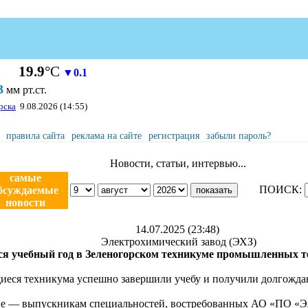
19.9
°С
▼0.1
3
мм рт.ст.
рска
9.08.2026 (14:55)
правила сайта
реклама на сайте
регистрация
забыли пароль?
Новости, статьи, интервью...
самые
ПОИСК:
бсуждаемые
новости
14.07.2025 (23:48)
Электрохимический завод (ЭХЗ)
я учебный год в Зеленогорском техникуме промышленных те
иеся техникума успешно завершили учебу и получили долгожд
е — выпускникам специальностей, востребованных АО «ПО «Э