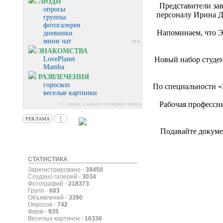
ЛЮДИ
Представители за
опросы
персоналу Ирина Д
группы
фотогалереи
Напоминаем, что Э
дневники
мини чат
чел.
ЗНАКОМСТВА
LovePlanet
Новый набор студен
Mamba
РАЗВЛЕЧЕНИЯ
гороскоп
По специальности «Э
веселые картинки
Рабочая професси
+1 - новое, с вашего последнего визита
⋮
РЕКЛАМА
Подавайте докуме
СТАТИСТИКА
Зарегистрировано -
38450
Создано галерей -
3034
Фотографий -
218373
Групп -
683
Объявлений -
3390
Опросов -
742
Фирм -
935
Веселых картинок -
16336