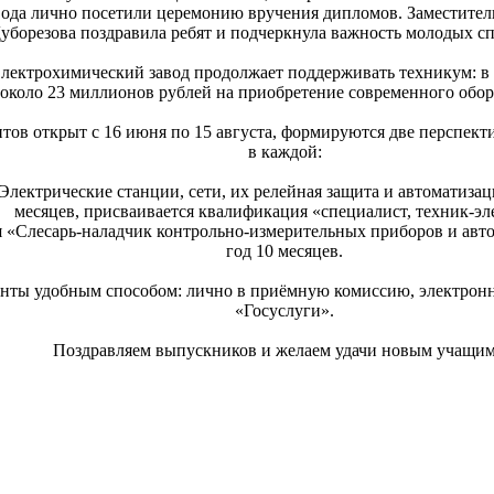
вода лично посетили церемонию вручения дипломов. Заместитель
уборезова поздравила ребят и подчеркнула важность молодых сп
лектрохимический завод продолжает поддерживать техникум: в
около 23 миллионов рублей на приобретение современного обо
тов открыт с 16 июня по 15 августа, формируются две перспект
в каждой:
лектрические станции, сети, их релейная защита и автоматизаци
месяцев, присваивается квалификация «специалист, техник-эл
я «Слесарь-наладчик контрольно-измерительных приборов и авто
год 10 месяцев.
нты удобным способом: лично в приёмную комиссию, электронн
«Госуслуги».
Поздравляем выпускников и желаем удачи новым учащим