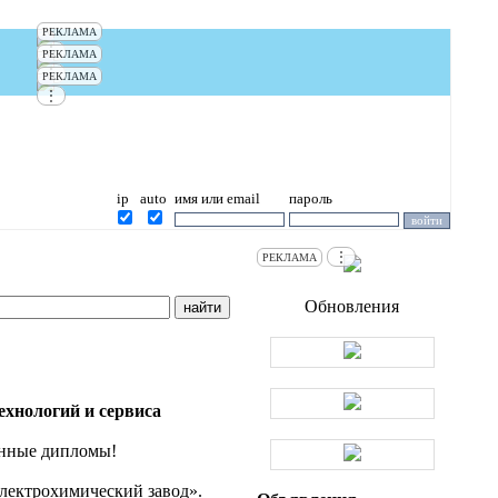
РЕКЛАМА
⋮
РЕКЛАМА
⋮
РЕКЛАМА
⋮
ip
auto
имя или email
пароль
⋮
РЕКЛАМА
Обновления
хнологий и сервиса
анные дипломы!
лектрохимический завод».