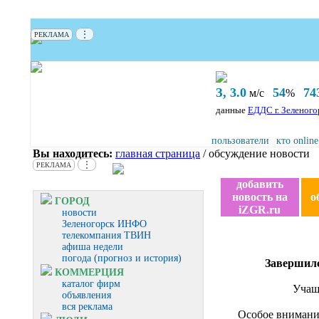
⋮
РЕКЛАМА
З, 3.0
54
74
м/с
%
данные
ЕДДС г. Зеленого
пользователи
кто online
Вы находитесь:
главная страница
/ обсуждение новости
⋮
РЕКЛАМА
добавить
новость на
о
ГОРОД
iZGR.ru
новости
Зеленогорск ИНФО
телекомпания ТВИН
афиша недели
погода (прогноз и история)
Завершилс
КОММЕРЦИЯ
каталог фирм
Учащ
объявления
вся реклама
Особое внимани