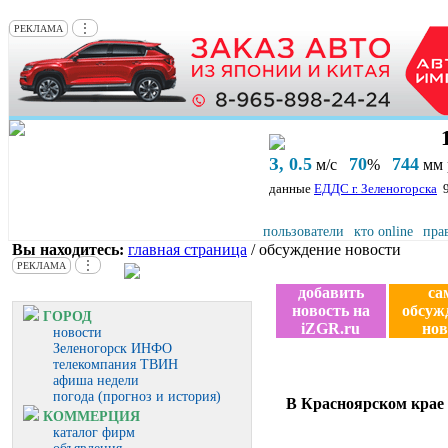
⋮
РЕКЛАМА
З, 0.5
70
744
м/с
%
мм р
данные
ЕДДС г. Зеленогорска
пользователи
кто online
пра
Вы находитесь:
главная страница
/ обсуждение новости
⋮
РЕКЛАМА
добавить
са
новость на
обсуж
ГОРОД
iZGR.ru
нов
новости
Зеленогорск ИНФО
телекомпания ТВИН
афиша недели
погода (прогноз и история)
В Красноярском крае 
КОММЕРЦИЯ
каталог фирм