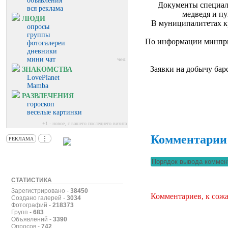
объявления
Документы специали
вся реклама
медведя и п
ЛЮДИ
В муниципалитетах кр
опросы
группы
По информации минприр
фотогалереи
дневники
мини чат
чел.
Заявки на добычу барс
ЗНАКОМСТВА
LovePlanet
Mamba
РАЗВЛЕЧЕНИЯ
гороскоп
веселые картинки
+1 - новое, с вашего последнего визита
Комментарии
⋮
РЕКЛАМА
СТАТИСТИКА
Зарегистрировано -
38450
Комментариев, к сожа
Создано галерей -
3034
Фотографий -
218373
Групп -
683
Объявлений -
3390
Опросов -
742