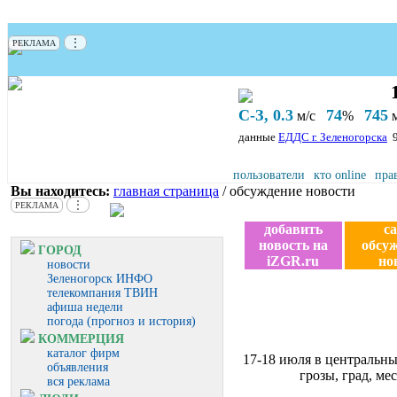
⋮
РЕКЛАМА
С-З, 0.3
74
745
м/с
%
м
данные
ЕДДС г. Зеленогорска
пользователи
кто online
пра
Вы находитесь:
главная страница
/ обсуждение новости
⋮
РЕКЛАМА
добавить
с
новость на
обсу
ГОРОД
iZGR.ru
но
новости
Зеленогорск ИНФО
телекомпания ТВИН
афиша недели
погода (прогноз и история)
КОММЕРЦИЯ
каталог фирм
17-18 июля в центральны
объявления
грозы, град, ме
вся реклама