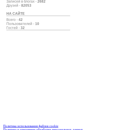
Записей в блогах -
2682
Друзей -
82053
НА САЙТЕ
Всего -
42
Пользователей -
10
Гостей -
32
Политика использования файлов cookie
Политика в отношении обработки персональных данных