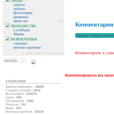
ЛЮДИ
опросы
группы
фотогалереи
дневники
мини чат
чел.
Комментарии
ЗНАКОМСТВА
LovePlanet
Mamba
РАЗВЛЕЧЕНИЯ
гороскоп
веселые картинки
Комментариев, к сожа
+1 - новое, с вашего последнего визита
⋮
РЕКЛАМА
Комментировать вы може
СТАТИСТИКА
Зарегистрировано -
38450
Создано галерей -
3034
Фотографий -
218373
Групп -
683
Объявлений -
3390
Опросов -
742
Фирм -
935
Веселых картинок -
16336