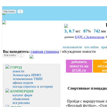
⋮
РЕКЛАМА
З, 0.7
87
742
м/с
%
мм р
данные
ЕДДС г. Зеленогорска
пользователи
кто online
пра
Вы находитесь:
главная страница
/ обсуждение новости
⋮
РЕКЛАМА
добавить
с
новость на
обсу
ГОРОД
iZGR.ru
но
новости
Зеленогорск ИНФО
телекомпания ТВИН
афиша недели
погода (прогноз и история)
Спортивные площадки,
КОММЕРЦИЯ
каталог фирм
объявления
Пройдя с маршрутным л
вся реклама
«Веселый футбол», «Гол