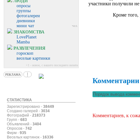
ЛЮДИ
участники получили не 
опросы
группы
Кроме того,
фотогалереи
дневники
мини чат
чел.
ЗНАКОМСТВА
LovePlanet
Mamba
РАЗВЛЕЧЕНИЯ
гороскоп
веселые картинки
+1 - новое, с вашего последнего визита
⋮
РЕКЛАМА
Комментарии
СТАТИСТИКА
Зарегистрировано -
38449
Создано галерей -
3034
Комментариев, к сожа
Фотографий -
218373
Групп -
683
Объявлений -
3404
Опросов -
742
Фирм -
935
Веселых картинок -
16336