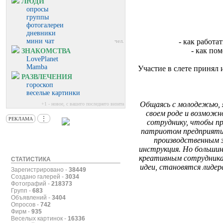
ЛЮДИ
опросы
группы
фотогалереи
дневники
мини чат
- как работ
чел.
- как по
ЗНАКОМСТВА
LovePlanet
Mamba
Участие в слете принял
РАЗВЛЕЧЕНИЯ
гороскоп
веселые картинки
Общаясь с молодежью, я
+1 - новое, с вашего последнего визита
своем роде и возможн
⋮
РЕКЛАМА
сотруднику, чтобы пр
патриотом предприятия
производственным з
инструкция. Но больши
креативным сотрудника
СТАТИСТИКА
идеи, становятся лиде
Зарегистрировано -
38449
Создано галерей -
3034
Фотографий -
218373
Групп -
683
Объявлений -
3404
Опросов -
742
Фирм -
935
Веселых картинок -
16336