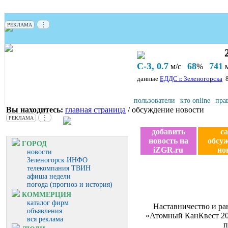
⋮
РЕКЛАМА
С-З, 0.7
68
741
м/с
%
м
данные
ЕДДС г. Зеленогорска
пользователи
кто online
пра
Вы находитесь:
главная страница
/ обсуждение новости
⋮
РЕКЛАМА
добавить
с
новость на
обсу
ГОРОД
iZGR.ru
но
новости
Зеленогорск ИНФО
телекомпания ТВИН
афиша недели
погода (прогноз и история)
КОММЕРЦИЯ
каталог фирм
Наставничество и р
объявления
«Атомный КанКвест 202
вся реклама
п