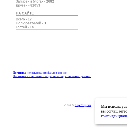
Записей в блогах -
2682
Друзей -
82053
НА САЙТЕ
Всего -
17
Пользователей -
3
Гостей -
14
Политика использования файлов cookie
Политика в отношении обработки персональных данных
2004
©
http://izgr.ru
о
Мы используем 
вы соглашаете
конфиденциал