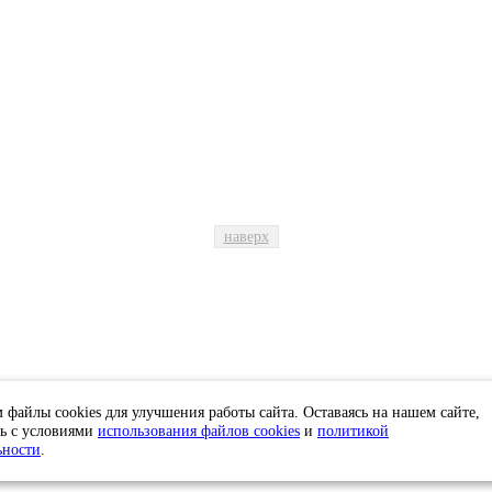
наверх
бщие правила
контакты
реклама на с
файлы cookies для улучшения работы сайта. Оставаясь на нашем сайте,
сь с условиями
использования файлов cookies
и
политикой
ьности
.