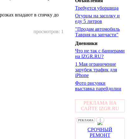
Объявления
Требуется уборщица
розках впадают в спячку до
Огурцы на засолку и
еду 5 литров
"Продам автомобиль
просмотров: 1
Таврия на запчасти"
Дневники
Что не так с баннерами
на IZGR.RU?
1 Мая ограничение
зарубеж трафик для
iPhone
Фото рисунки
выставка парейдолии
РЕКЛАМА НА
САЙТЕ IZGR.RU
⋮
РЕКЛАМА
СРОЧНЫЙ
РЕМОНТ