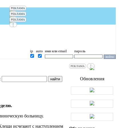
РЕКЛАМА
⋮
РЕКЛАМА
⋮
РЕКЛАМА
⋮
ip
auto
имя или email
пароль
⋮
РЕКЛАМА
:
Обновления
еделю.
Клиническую больницу.
 Клещи исчезают с наступлением