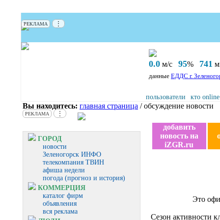
⋮
РЕКЛАМА
0.0
95
741
м/с
%
мм
данные
ЕДДС г. Зеленого
пользователи
кто online
Вы находитесь:
главная страница
/ обсуждение новости
⋮
РЕКЛАМА
добавить
новость на
ГОРОД
iZGR.ru
новости
Зеленогорск ИНФО
телекомпания ТВИН
афиша недели
погода (прогноз и история)
КОММЕРЦИЯ
каталог фирм
Это офи
объявления
вся реклама
Сезон активности к