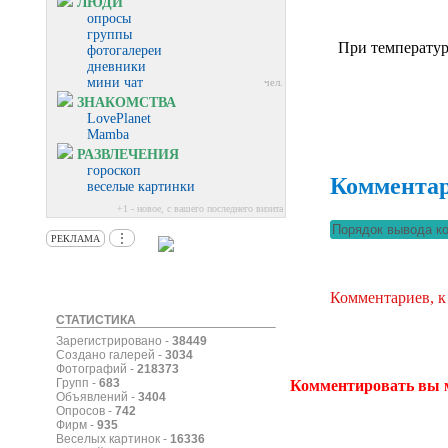
ЛЮДИ
опросы
группы
При температур
фотогалереи
дневники
мини чат
чел.
ЗНАКОМСТВА
LovePlanet
Mamba
РАЗВЛЕЧЕНИЯ
гороскоп
Коммента
веселые картинки
+1 - новое, с вашего последнего визита
⋮
РЕКЛАМА
Комментариев, к
СТАТИСТИКА
Зарегистрировано -
38449
Создано галерей -
3034
Фотографий -
218373
Групп -
683
Комментировать вы 
Объявлений -
3404
Опросов -
742
Фирм -
935
Веселых картинок -
16336