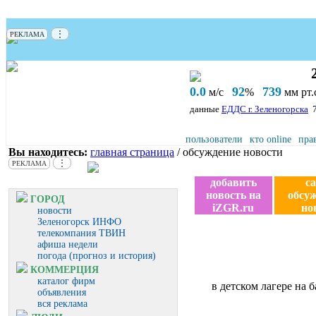
⋮
РЕКЛАМА
0.0
92
739
м/с
%
мм рт.с
данные
ЕДДС г. Зеленогорска
пользователи
кто online
пра
Вы находитесь:
главная страница
/ обсуждение новости
⋮
РЕКЛАМА
добавить
с
новость на
обсу
ГОРОД
iZGR.ru
но
новости
Зеленогорск ИНФО
телекомпания ТВИН
афиша недели
погода (прогноз и история)
КОММЕРЦИЯ
каталог фирм
в детском лагере на
объявления
вся реклама