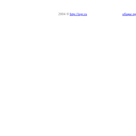
2004
©
http://izgr.ru
общие пр