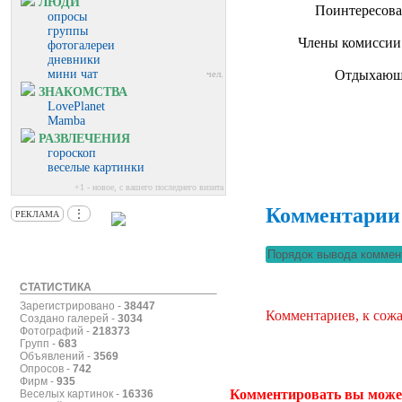
ЛЮДИ
Поинтересова
опросы
группы
Члены комиссии 
фотогалереи
дневники
мини чат
Отдыхающи
чел.
ЗНАКОМСТВА
LovePlanet
Mamba
РАЗВЛЕЧЕНИЯ
гороскоп
веселые картинки
+1 - новое, с вашего последнего визита
Комментарии
⋮
РЕКЛАМА
СТАТИСТИКА
Зарегистрировано -
38447
Комментариев, к сожа
Создано галерей -
3034
Фотографий -
218373
Групп -
683
Объявлений -
3569
Опросов -
742
Фирм -
935
Комментировать вы може
Веселых картинок -
16336