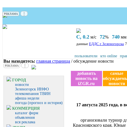
⋮
РЕКЛАМА
С, 0.2
72
740
м/с
%
мм 
данные
ЕДДС г. Зеленогорска
7
пользователи
кто online
пра
Вы находитесь:
главная страница
/ обсуждение новости
⋮
РЕКЛАМА
добавить
самые
новость на
обсуждаем
ГОРОД
iZGR.ru
новости
новости
Зеленогорск ИНФО
телекомпания ТВИН
афиша недели
погода (прогноз и история)
17 августа 2025 года, 
КОММЕРЦИЯ
каталог фирм
объявления
организовали турнир д
вся реклама
Красноярского края. Юные