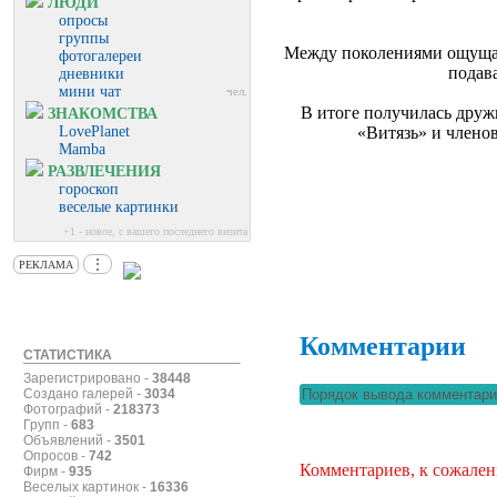
ЛЮДИ
опросы
группы
Между поколениями ощущал
фотогалереи
подав
дневники
мини чат
чел.
В итоге получилась дру
ЗНАКОМСТВА
LovePlanet
«Витязь» и члено
Mamba
РАЗВЛЕЧЕНИЯ
гороскоп
веселые картинки
+1 - новое, с вашего последнего визита
⋮
РЕКЛАМА
Комментарии
СТАТИСТИКА
Зарегистрировано -
38448
Создано галерей -
3034
Фотографий -
218373
Групп -
683
Объявлений -
3501
Опросов -
742
Комментариев, к сожален
Фирм -
935
Веселых картинок -
16336