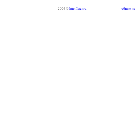
2004
©
http://izgr.ru
общие пр