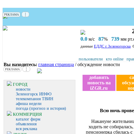
⋮
РЕКЛАМА
0.0
87
739
м/с
%
мм рт.с
данные
ЕДДС г. Зеленогорска
пользователи
кто online
пра
Вы находитесь:
главная страница
/ обсуждение новости
⋮
РЕКЛАМА
добавить
с
новость на
обсу
ГОРОД
iZGR.ru
но
новости
Зеленогорск ИНФО
телекомпания ТВИН
афиша недели
погода (прогноз и история)
Всю ночь прове
КОММЕРЦИЯ
каталог фирм
Накануне жительница
объявления
ходить не собиралась
вся реклама
пенсионерка сбилась с 