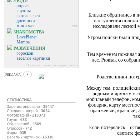
ЛЮДИ
опросы
группы
Близкие обратились в 
фотогалереи
наступления полной 
дневники
мини чат
исследовали лесной 
чел.
ЗНАКОМСТВА
LovePlanet
Утром поиски были про
Mamba
РАЗВЛЕЧЕНИЯ
гороскоп
Тем временем пожилая ж
веселые картинки
лес. Рюкзак со собран
+1 - новое, с вашего последнего визита
⋮
РЕКЛАМА
Родственники потер
Между тем, полицейские 
родным и друзьям о 
мобильный телефон, комп
СТАТИСТИКА
фонарик, карту местнос
Зарегистрировано -
38447
оранжевый, красный, ж
Создано галерей -
3034
Фотографий -
218373
так
Групп -
683
Объявлений -
3569
Если потерялись – оста
Опросов -
742
светите ф
Фирм -
935
Веселых картинок -
16336