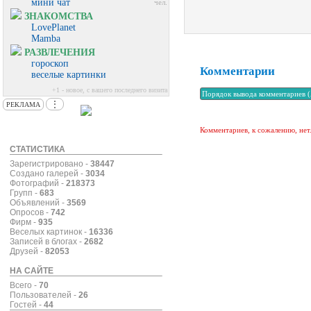
мини чат
чел.
ЗНАКОМСТВА
LovePlanet
Mamba
РАЗВЛЕЧЕНИЯ
гороскоп
Комментарии
веселые картинки
+1 - новое, с вашего последнего визита
⋮
РЕКЛАМА
Комментариев, к сожалению, нет
СТАТИСТИКА
Зарегистрировано -
38447
Создано галерей -
3034
Фотографий -
218373
Групп -
683
Объявлений -
3569
Опросов -
742
Фирм -
935
Веселых картинок -
16336
Записей в блогах -
2682
Друзей -
82053
НА САЙТЕ
Всего -
70
Пользователей -
26
Гостей -
44