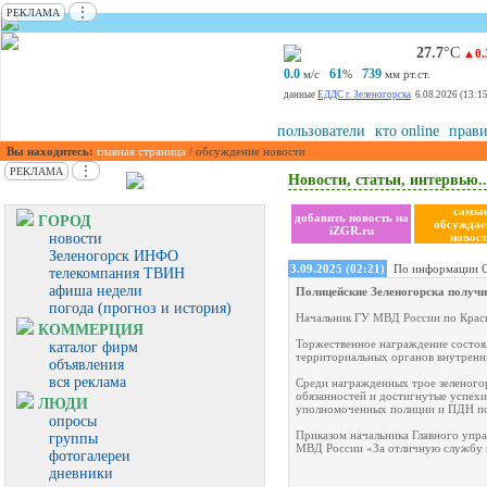
⋮
РЕКЛАМА
27.7
°С
▲0.
0.0
61
739
м/с
%
мм рт.ст.
данные
ЕДДС г. Зеленогорска
6.08.2026 (13:15
пользователи
кто online
прави
Вы находитесь:
главная страница
/ обсуждение новости
⋮
РЕКЛАМА
Новости, статьи, интервью..
самы
добавить новость на
ГОРОД
обсужда
iZGR.ru
новости
новост
Зеленогорск ИНФО
3.09.2025 (02:21)
По информации О
телекомпания ТВИН
афиша недели
Полицейские Зеленогорска получ
погода (прогноз и история)
Начальник ГУ МВД России по Красн
КОММЕРЦИЯ
Торжественное награждение состоял
каталог фирм
территориальных органов внутренн
объявления
вся реклама
Среди награжденных трое зеленого
обязанностей и достигнутые успехи
ЛЮДИ
уполномоченных полиции и ПДН под
опросы
Приказом начальника Главного упра
группы
МВД России «За отличную службу в
фотогалереи
дневники