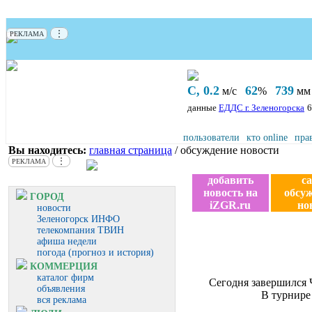
⋮
РЕКЛАМА
С, 0.2
62
739
м/с
%
мм 
данные
ЕДДС г. Зеленогорска
6
пользователи
кто online
пра
Вы находитесь:
главная страница
/ обсуждение новости
⋮
РЕКЛАМА
добавить
с
новость на
обсу
ГОРОД
iZGR.ru
но
новости
Зеленогорск ИНФО
телекомпания ТВИН
афиша недели
погода (прогноз и история)
КОММЕРЦИЯ
каталог фирм
Сегодня завершился 
объявления
В турнире
вся реклама