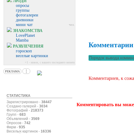
ЛЮДИ
опросы
группы
фотогалереи
дневники
мини чат
чел.
ЗНАКОМСТВА
LovePlanet
Mamba
Комментарии
РАЗВЛЕЧЕНИЯ
гороскоп
веселые картинки
+1 - новое, с вашего последнего визита
⋮
РЕКЛАМА
Комментариев, к сожа
СТАТИСТИКА
Зарегистрировано -
38447
Комментировать вы може
Создано галерей -
3034
Фотографий -
218373
Групп -
683
Объявлений -
3569
Опросов -
742
Фирм -
935
Веселых картинок -
16336