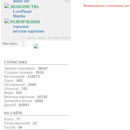
мини чат
чел.
Комментариев, к сожалению, нет
ЗНАКОМСТВА
LovePlanet
Mamba
РАЗВЛЕЧЕНИЯ
гороскоп
веселые картинки
+1 - новое, с вашего последнего визита
⋮
РЕКЛАМА
СТАТИСТИКА
Зарегистрировано -
38447
Создано галерей -
3034
Фотографий -
218373
Групп -
683
Объявлений -
3569
Опросов -
742
Фирм -
935
Веселых картинок -
16336
Записей в блогах -
2682
Друзей -
82053
НА САЙТЕ
Всего -
77
Пользователей -
23
Гостей -
54