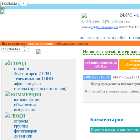
⋮
РЕКЛАМА
24.0
°С
▼0.
С-З, 0.1
82
738
м/с
%
мм рт.ст.
данные
ЕДДС г. Зеленогорска
6.08.2026 (21:20
пользователи
кто online
прави
Вы находитесь:
главная страница
/ обсуждение новости
⋮
РЕКЛАМА
Новости, статьи, интервью..
самы
добавить новость на
ГОРОД
обсужда
iZGR.ru
новости
новост
Зеленогорск ИНФО
5.09.2025 (15:03)
МКУ «Служба ГО 
телекомпания ТВИН
афиша недели
Предупреждение о неблагопри
погода (прогноз и история)
6–8 сентября в центральных района
КОММЕРЦИЯ
каталог фирм
объявления
вся реклама
ЛЮДИ
Комментарии
опросы
группы
фотогалереи
дневники