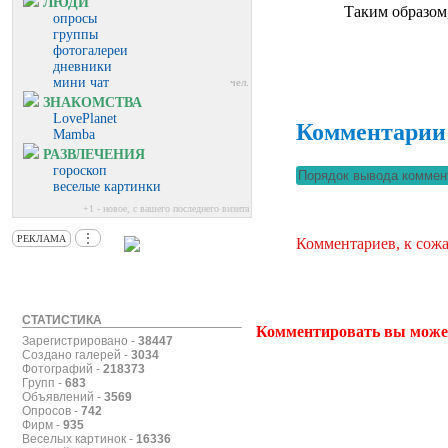
ЛЮДИ
Таким образом,
опросы
группы
фотогалереи
дневники
мини чат
чел.
ЗНАКОМСТВА
LovePlanet
Комментарии
Mamba
РАЗВЛЕЧЕНИЯ
гороскоп
веселые картинки
+1 - новое, с вашего последнего визита
⋮
РЕКЛАМА
Комментариев, к сожа
СТАТИСТИКА
Комментировать вы може
Зарегистрировано -
38447
Создано галерей -
3034
Фотографий -
218373
Групп -
683
Объявлений -
3569
Опросов -
742
Фирм -
935
Веселых картинок -
16336