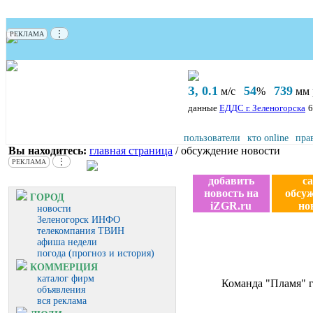
⋮
РЕКЛАМА
З, 0.1
54
739
м/с
%
мм р
данные
ЕДДС г. Зеленогорска
6
пользователи
кто online
пра
Вы находитесь:
главная страница
/ обсуждение новости
⋮
РЕКЛАМА
добавить
с
новость на
обсу
ГОРОД
iZGR.ru
но
новости
Зеленогорск ИНФО
телекомпания ТВИН
афиша недели
погода (прогноз и история)
КОММЕРЦИЯ
каталог фирм
Команда "Пламя" г
объявления
вся реклама