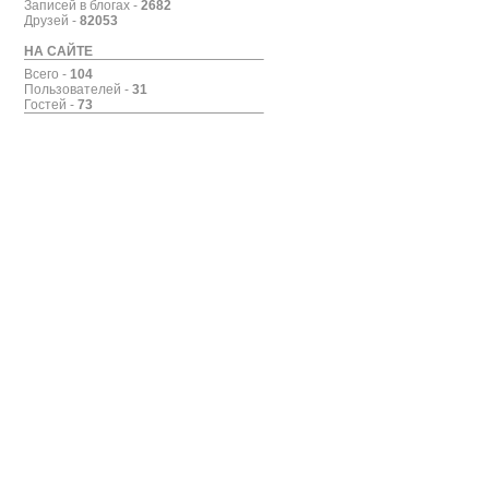
Записей в блогах -
2682
Друзей -
82053
НА САЙТЕ
Всего -
104
Пользователей -
31
Гостей -
73