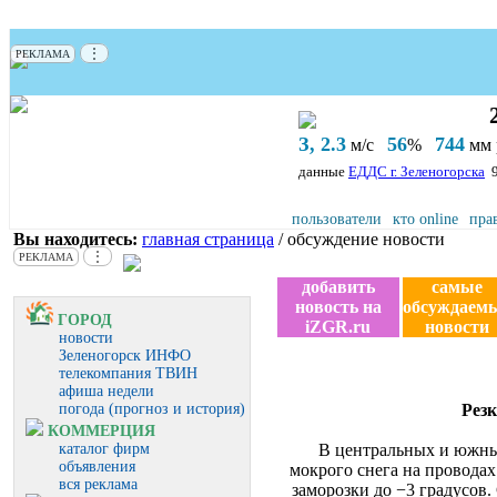
⋮
РЕКЛАМА
З, 2.3
56
744
м/с
%
мм р
данные
ЕДДС г. Зеленогорска
пользователи
кто online
пра
Вы находитесь:
главная страница
/ обсуждение новости
⋮
РЕКЛАМА
добавить
самые
новость на
обсуждаем
ГОРОД
iZGR.ru
новости
новости
Зеленогорск ИНФО
телекомпания ТВИН
афиша недели
погода (прогноз и история)
Рез
КОММЕРЦИЯ
каталог фирм
В центральных и южных
объявления
мокрого снега на проводах
вся реклама
заморозки до −3 градусов.