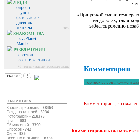
ЛЮДИ
чет
опросы
группы
«При резкой смене температ
фотогалереи
на дорогах, так и во
дневники
заблаговременно позаб
мини чат
чел.
ЗНАКОМСТВА
LovePlanet
Mamba
РАЗВЛЕЧЕНИЯ
гороскоп
веселые картинки
Комментарии
+1 - новое, с вашего последнего визита
⋮
РЕКЛАМА
СТАТИСТИКА
Комментариев, к сожален
Зарегистрировано -
38450
Создано галерей -
3034
Фотографий -
218373
Групп -
683
Объявлений -
3390
Опросов -
742
Комментировать вы можете т
Фирм -
935
Веселых картинок -
16336