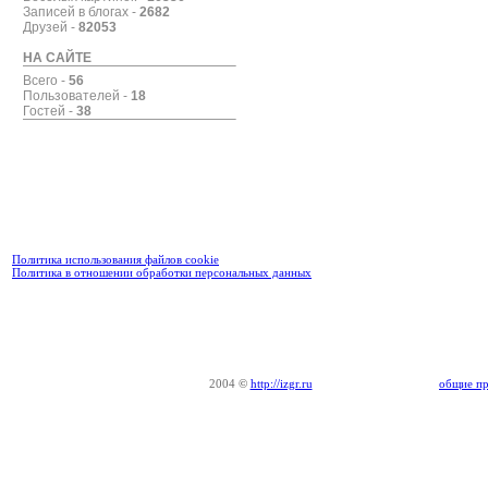
Записей в блогах -
2682
Друзей -
82053
НА САЙТЕ
Всего -
56
Пользователей -
18
Гостей -
38
Политика использования файлов cookie
Политика в отношении обработки персональных данных
2004
©
http://izgr.ru
общие пр